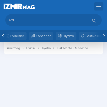
Etkinlikler
Konserler
Tiyatro
Festivaller
izmirmag
Etkinlik
Tiyatro
Kürk Mantolu Madonna