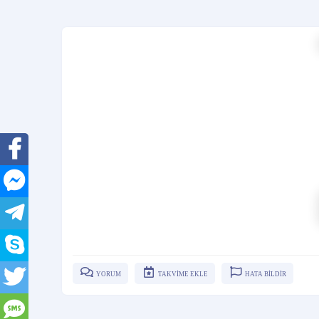
YORUM
TAKVİME EKLE
HATA BİLDİR