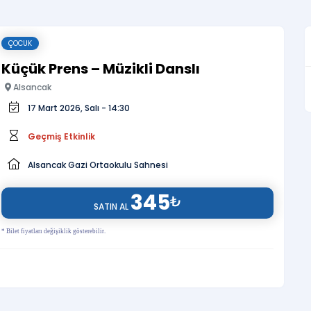
ÇOCUK
Küçük Prens – Müzikli Danslı
Alsancak
17 Mart 2026, Salı - 14:30
Geçmiş Etkinlik
Alsancak Gazi Ortaokulu Sahnesi
345
₺
SATIN AL
* Bilet fiyatları değişiklik gösterebilir.