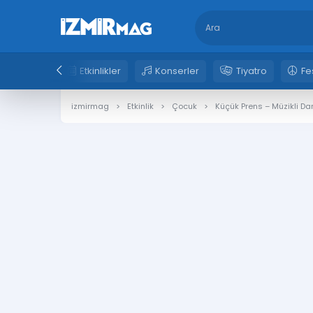
Etkinlikler
Konserler
Tiyatro
Fe
izmirmag
Etkinlik
Çocuk
Küçük Prens – Müzikli Da