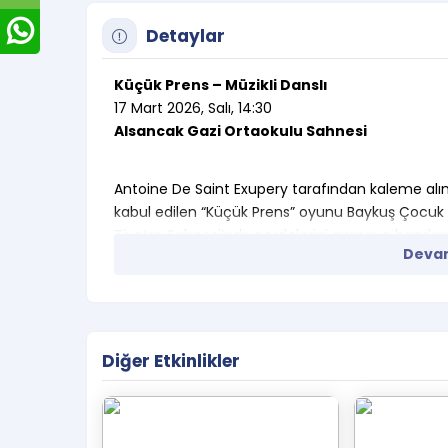
Detaylar
Küçük Prens – Müzikli Danslı
17 Mart 2026, Salı, 14:30
Alsancak Gazi Ortaokulu Sahnesi
Antoine De Saint Exupery tarafından kaleme alın
kabul edilen “Küçük Prens” oyunu Baykuş Çocuk 
Tiyatro Sahnesi’nde perdelerini açmaya hazırlan
Devam
Küçük Prens’imizin yolculuğu esnasında karşılaşt
diyaloglarına sizlerin de ortak olmasını bekliyor 
Diğer Etkinlikler
“Çok sabırlı olmalısın. önce benden biraz ötede
biraz daha yakınımda oturursun ama hep aynı sa
saat dörtte gelecek olsan, ben saat üçte mutlu