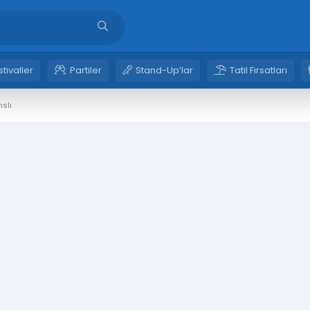
stivaller
Partiler
Stand-Up’lar
Tatil Fırsatları
nslı