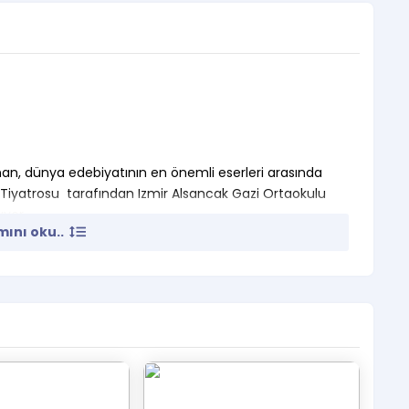
an, dünya edebiyatının en önemli eserleri arasında
Tiyatrosu tarafından Izmir Alsancak Gazi Ortaokulu
ıyor.
ını oku..
ığı karekterlerle olan serüvenlerine, düşündüren
ve bu yolculuğa sizlerle birlikte çıkmayı umut ediyoruz.
 çimenlerin arasında oturacaksın. Sonra her geçen gün
atte gelsen daha iyi olur. Söz gelimi öğleden sonra
 olmaya başlarım. Her geçen dakika mutluluğum artar.