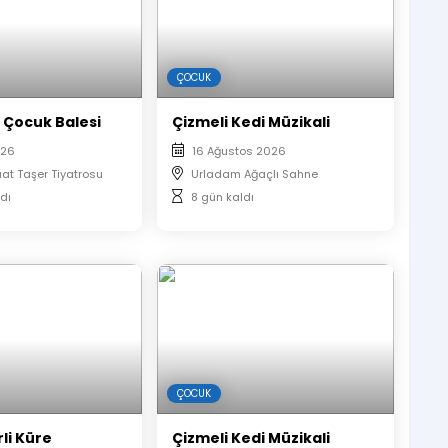
 başlarım. Mutluluğun bedelini öğrenirim. Ama
ırlayacağımı bilemem.”
ÇOCUK
 Çocuk Balesi
Çizmeli Kedi Müzikali
026
16 Ağustos 2026
uat Taşer Tiyatrosu
Urladam Ağaçlı Sahne
dı
8 gün kaldı
ÇOCUK
rli Küre
Çizmeli Kedi Müzikali