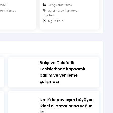
 2026
13 Ağustos 2026
demi Sanat
Ayfer Feray Açıkhava
Tiyatrosu
5 gün kaldı
​Balçova Teleferik
ilecektir.
Tesisleri’nde kapsamlı
bakım ve yenileme
maktadır.
çalışması
matik olarak sıralandırılacaktır.
ınan biletlerin koltuk numaraları yan yana verilmektedir.
rci alınmayacaktır.
İzmir’de paylaşım büyüyor:
ır, biletinizi telefondan göstermeniz gerekmektedir.
İkinci el pazarlarına yoğun
ilgi