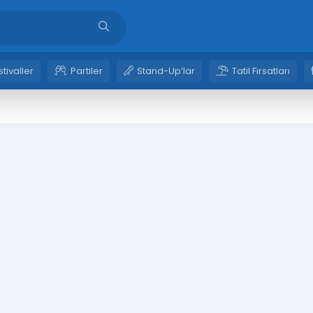
stivaller
Partiler
Stand-Up’lar
Tatil Fırsatları