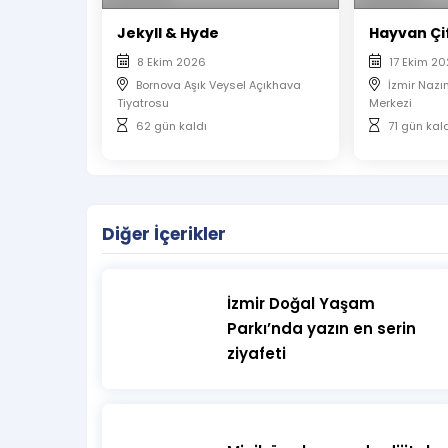
Oyunun başlamasının ardından salona seyi
Jekyll & Hyde
Hayvan Çif
Etkinlik girişinde bilet kontrolü yapılacakt
Misafirlerin belirtilen oturma düzenine uym
8 Ekim 2026
17 Ekim 2
oturulması gerekmektedir.
Bornova Aşık Veysel Açıkhava
İzmir Nazı
Tiyatrosu
Merkezi
62 gün kaldı
71 gün kal
Diğer İçerikler
İzmir Doğal Yaşam
Parkı’nda yazın en serin
ziyafeti