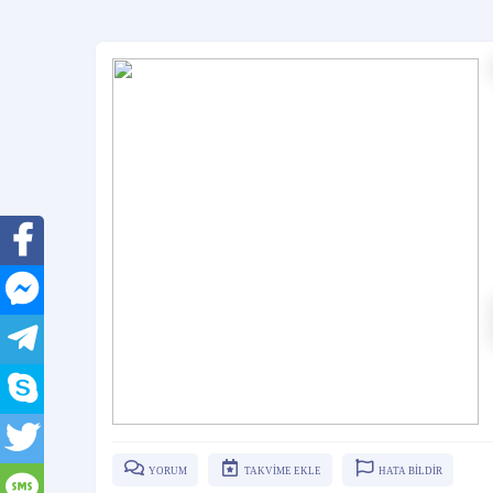
YORUM
TAKVİME EKLE
HATA BİLDİR