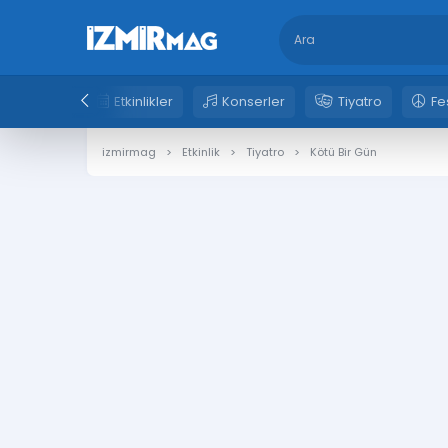
Etkinlikler
Konserler
Tiyatro
Fe
izmirmag
Etkinlik
Tiyatro
Kötü Bir Gün