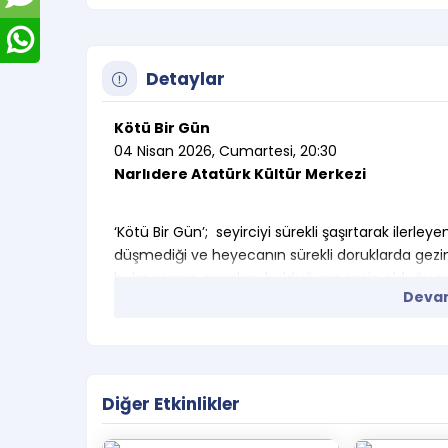
Detaylar
Kötü Bir Gün
04 Nisan 2026, Cumartesi, 20:30
Narlıdere Atatürk Kültür Merkezi
‘Kötü Bir Gün’; seyirciyi sürekli şaşırtarak iler
düşmediği ve heyecanın sürekli doruklarda gezindi
bulmacanın cevabını bulduğuna emin olduğu nok
Devam
içinde oyun şeklinde ilerleyen, Gürgen Öz ve Aş
keyifli tiyatro şölenini kaçırmayın! Sizleri “İyi bir 
Eşinden boşandıktan sonra, dededen kalma apa
çocukluğundan beri hiç uğramadığı ve uzaktan 
Diğer Etkinlikler
apartman görevlisi Yakup’un kaldığını fark eder.
katta yaşayan yöneticinin birkaç gün önce intihar