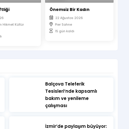
rci alınmayacaktır.
tliği
Önemsiz Bir Kadın
ır, biletinizi telefondan göstermeniz gerekmektedir.
ası zorunludur. Etkinlik boyunca belirlenen koltuklarda
026
22 Ağustos 2026
m Hikmet Kültür
Pier Sahne
15 gün kaldı
dı
​Balçova Teleferik
Tesisleri’nde kapsamlı
bakım ve yenileme
çalışması
İzmir’de paylaşım büyüyor: