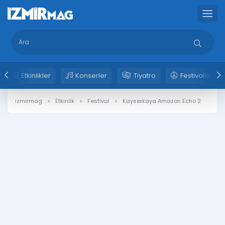
Etkinlikler
Konserler
Tiyatro
Festivaller
izmirmag
Etkinlik
Festival
Kayserkaya Amazon Echo 2