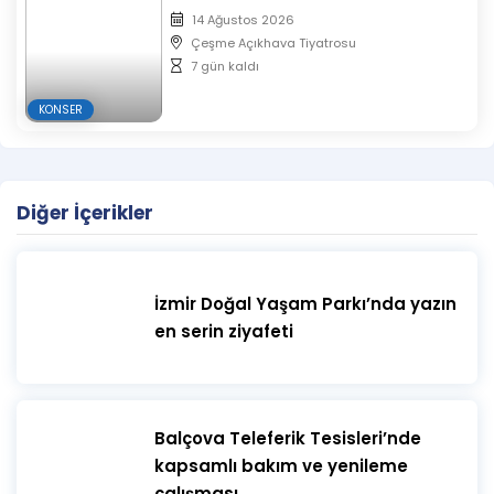
14 Ağustos 2026
Çeşme Açıkhava Tiyatrosu
Flow Area – Hareket, denge ve dönüşüm
7 gün kaldı
KONSER
Hyp3d Store – Sürprizler, stiller, kendini bul
Diğer İçerikler
🌀 Workshops
AcroYoga • Aquatherapy • Aromatherapy •
Body Awareness • Yoga • Poi • Staff •
İzmir Doğal Yaşam Parkı’nda yazın
en serin ziyafeti
Juggling • Satranç • Fire Shows • Heleniz Fashion
🏕️ Konaklama Seçenekleri:
​Balçova Teleferik Tesisleri’nde
Çadır kur, bungalova yerleş ya da sadece günü yaşa.
kapsamlı bakım ve yenileme
Seçim senin.
çalışması