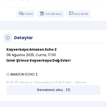
YORUM
TAKVİME EKLE
HATA BİLDİR
Detaylar
Kayserkaya Amazon Echo 2
08 Ağustos 2025, Cuma, 17:00
İzmir Şirince Kayserkaya Dağ Evleri
🌕 AMAZON ECHO 2
8–9–10 Ağustos | Kayserkaya Dağ Evleri – Şirince
Devamını oku..
Dolunayın altında, çamların fısıltısında…