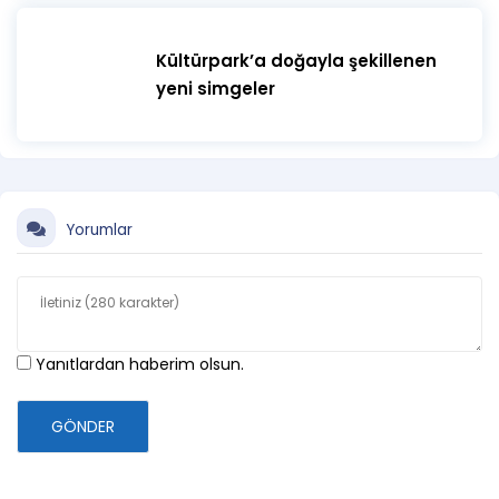
#DoğayaDönüş
Kültürpark’a doğayla şekillenen
#FlowFest
yeni simgeler
#MüzikVeRitüel
#GençRuhlarİçin
#YavaşlaDerinleş
#DanceInTheForest
Yorumlar
#AmazonEchoVibes
#FestivalUnderTheMoon
#Kayserkaya2025
Yanıtlardan haberim olsun.
#ŞirinceSessions
#MysticBeats
GÖNDER
Etkinlikte 18 yaş sınırı bulunmaktadır.
Katılımcıların kimliklerini yanlarında bulundurması