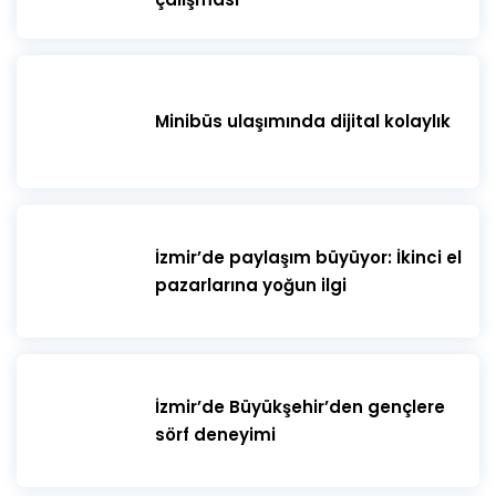
🎟️ Biletler BuBilet’
Detaylar ve konaklama için Kayserkaya Dağ Evleri’ni
Minibüs ulaşımında dijital kolaylık
arayabilirsin.
Bu bir festival değil sadece —
Bu, bir çağrı.
İzmir’de paylaşım büyüyor: İkinci el
pazarlarına yoğun ilgi
Ruhunu duymaya, doğayla yeniden bağ kurmaya,
ve müzikle kendini hatırlamaya…
İzmir’de Büyükşehir’den gençlere
#AmazonEcho2
sörf deneyimi
#DolunaydaDans
#ŞirinceRuhu