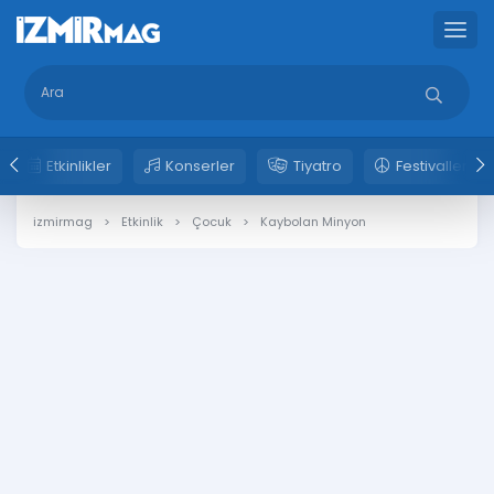
Etkinlikler
Konserler
Tiyatro
Festivaller
izmirmag
Etkinlik
Çocuk
Kaybolan Minyon