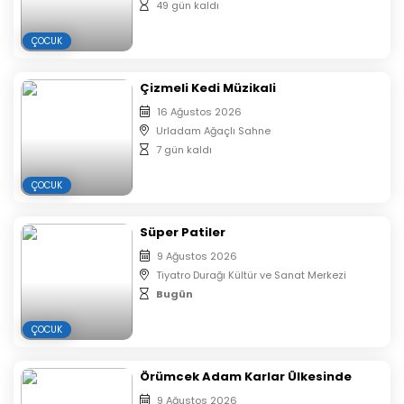
49 gün kaldı
sayısı ve yaşı ne olursa olsun en az 1 veli
salonda olmalıdır.
ÇOCUK
E-Biletiniz Mail ve Sms olarak size gelecektir.
Çıktı almanıza gerek yoktur.
Çizmeli Kedi Müzikali
16 Ağustos 2026
Urladam Ağaçlı Sahne
7 gün kaldı
ÇOCUK
Süper Patiler
9 Ağustos 2026
Tiyatro Durağı Kültür ve Sanat Merkezi
Bugün
ÇOCUK
Örümcek Adam Karlar Ülkesinde
9 Ağustos 2026