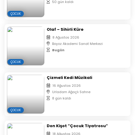
50 gün kaldı
ve Kuzey Ülkesi’nin kahramanlarının yanında görmeyi
umut ediyor ve bekliyoruz.
ÇOCUK
Olaf – Sihirli Küre
Uyarlayan ve Yöneten: Polat İnangül
8 Ağustos 2026
Boyoz Akademi Sanat Merkezi
Bugün
Oynayanlar:
ÇOCUK
Melek İstek
Çizmeli Kedi Müzikali
Nermin Taşoğulları
16 Ağustos 2026
Urladam Ağaçlı Sahne
Hüseyin Işık
8 gün kaldı
Aytekin Turgutlu
ÇOCUK
Öyküm Kayalar
Don Kişot ”Çocuk Tiyatrosu”
18 Ağustos 2026