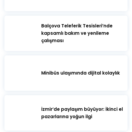
telefondan göstermeniz gerekmektedir.
Misafirlerin belirtilen oturma düzenine uyması
zorunludur. Etkinlik boyunca belirlenen koltuklarda
oturulması gerekmektedir.
​Balçova Teleferik Tesisleri’nde
kapsamlı bakım ve yenileme
çalışması
Minibüs ulaşımında dijital kolaylık
İzmir’de paylaşım büyüyor: İkinci el
pazarlarına yoğun ilgi