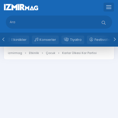
Etkinlikler
Konserler
Tiyatro
Festivaller
izmirmag
Etkinlik
Çocuk
Karlar Ülkesi Kar Partisi