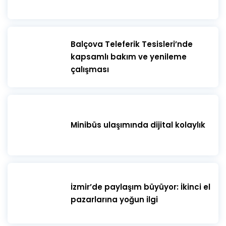
telefondan göstermeniz gerekmektedir.
Misafirlerin belirtilen oturma düzenine uyması
zorunludur. Etkinlik boyunca belirlenen koltuklarda
oturulması gerekmektedir.
​Balçova Teleferik Tesisleri’nde
kapsamlı bakım ve yenileme
çalışması
Minibüs ulaşımında dijital kolaylık
İzmir’de paylaşım büyüyor: İkinci el
pazarlarına yoğun ilgi