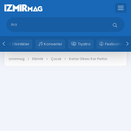
Etkinlikler
Konserler
Tiyatro
Festivaller
izmirmag
Etkinlik
Çocuk
Karlar Ülkesi Kar Partisi