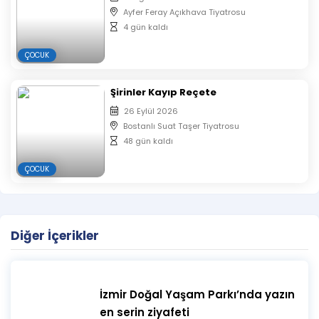
Ayfer Feray Açıkhava Tiyatrosu
4 gün kaldı
ÇOCUK
Şirinler Kayıp Reçete
26 Eylül 2026
Bostanlı Suat Taşer Tiyatrosu
48 gün kaldı
ÇOCUK
Diğer İçerikler
İzmir Doğal Yaşam Parkı’nda yazın
en serin ziyafeti