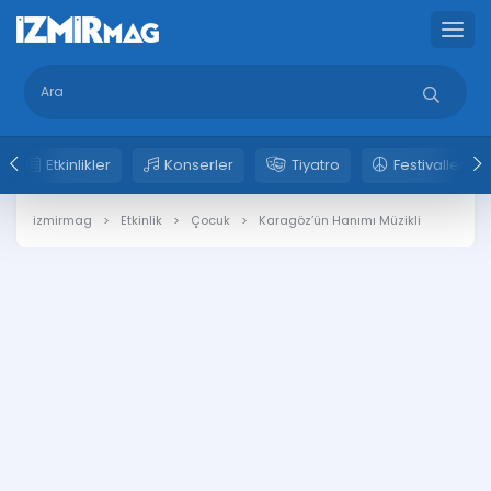
Etkinlikler
Konserler
Tiyatro
Festivaller
izmirmag
Etkinlik
Çocuk
Karagöz’ün Hanımı Müzikli