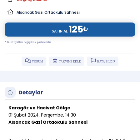
Alsancak Gazi Ortaokulu Sahnesi
125
₺
SATIN AL
* Bilet fiyatları değişiklik gösterebilir.
YORUM
TAKVİME EKLE
HATA BİLDİR
Detaylar
Karagöz ve Hacivat Gölge
01 Şubat 2024, Perşembe, 14:30
Alsancak Gazi Ortaokulu Sahnesi