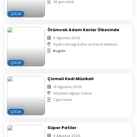
alınmayacaktır.
49 gün kaldı
Etkinlik girişinde bilet kontrolü yapılacaktır, biletinizi
ÇOCUK
telefondan göstermeniz gerekmektedir.
Misafirlerin belirtilen oturma düzenine uyması
zorunludur. Etkinlik boyunca belirlenen koltuklarda
Örümcek Adam Karlar Ülkesinde
oturulması gerekmektedir.
9 Ağustos 2026
Tiyatro Durağı Kültür ve Sanat Merkezi
Bugün
ÇOCUK
Çizmeli Kedi Müzikali
16 Ağustos 2026
Urladam Ağaçlı Sahne
7 gün kaldı
ÇOCUK
Süper Patiler
9 Ağustos 2026