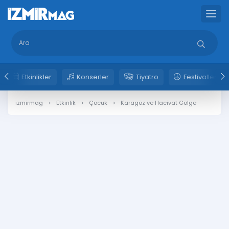
Etkinlikler
Konserler
Tiyatro
Festivaller
izmirmag
Etkinlik
Çocuk
Karagöz ve Hacivat Gölge