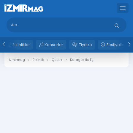
Etkinlikler
Konserler
Tiyatro
Festivaller
izmirmag
Etkinlik
Çocuk
Karagöz ile Eşi