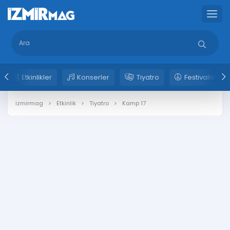
Etkinlikler
Konserler
Tiyatro
Festivaller
izmirmag
Etkinlik
Tiyatro
Kamp 17