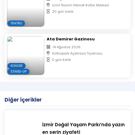
İzmir Nazım Hikmet Kültür Merkezi
20 gün kaldı
TIYATRO
Ata Demirer Gazinosu
14 Ağustos 2026
Kültürpark Açıkhava Tiyatrosu
5 gün kaldı
KONSER
STAND-UP
Diğer İçerikler
İzmir Doğal Yaşam Parkı’nda yazın
en serin ziyafeti