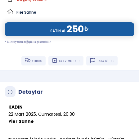
Pier Sahne
250
₺
SATIN AL
* Bilet fiyatları değişiklik gösterebilir.
YORUM
TAKVİME EKLE
HATA BİLDİR
Detaylar
KADIN
22 Mart 2025, Cumartesi, 20:30
Pier Sahne