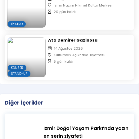
İzmir Nazım Hikmet Kültür Merkezi
20 gün kaldı
TIYATRO
Ata Demirer Gazinosu
14 Ağustos 2026
Kültürpark Açıkhava Tiyatrosu
5 gün kaldı
KONSER
STAND-UP
Diğer İçerikler
İzmir Doğal Yaşam Parkı’nda yazın
en serin ziyafeti