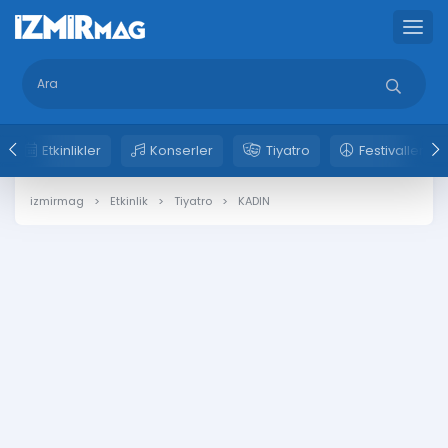
Etkinlikler
Konserler
Tiyatro
Festivaller
izmirmag
Etkinlik
Tiyatro
KADIN