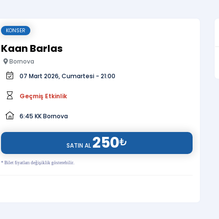
KONSER
Kaan Barlas
Bornova
07 Mart 2026, Cumartesi - 21:00
Geçmiş Etkinlik
6:45 KK Bornova
250
₺
SATIN AL
* Bilet fiyatları değişiklik gösterebilir.