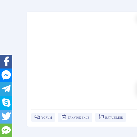
YORUM
TAKVİME EKLE
HATA BİLDİR