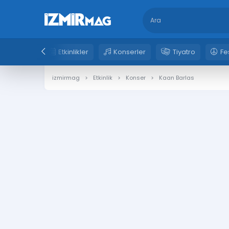
Etkinlikler
Konserler
Tiyatro
Fe
izmirmag
Etkinlik
Konser
Kaan Barlas