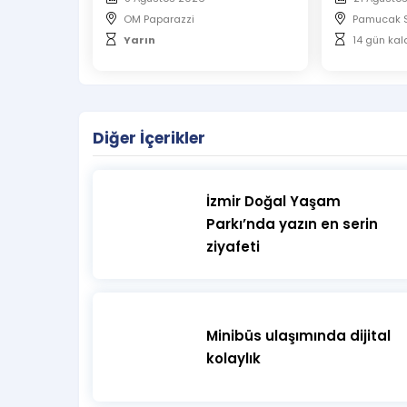
OM Paparazzi
Pamucak S
Yarın
14 gün kal
Diğer İçerikler
İzmir Doğal Yaşam
Parkı’nda yazın en serin
ziyafeti
Minibüs ulaşımında dijital
kolaylık