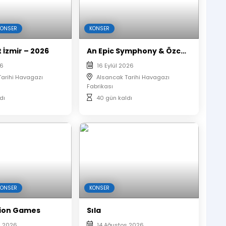
KONSER
KONSER
 İzmir – 2026
An Epic Symphony & Özcan Deniz
26
16 Eylül 2026
Tarihi Havagazı
Alsancak Tarihi Havagazı
Fabrikası
dı
40 gün kaldı
KONSER
KONSER
ion Games
Sıla
s 2026
14 Ağustos 2026