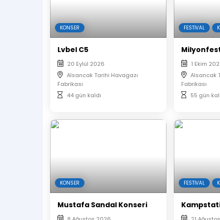
KONSER
FESTIVAL
Lvbel C5
Milyonfest
20 Eylül 2026
1 Ekim 20
Alsancak Tarihi Havagazı
Alsancak 
Fabrikası
Fabrikası
44 gün kaldı
55 gün kal
KONSER
FESTIVAL
Mustafa Sandal Konseri
Kampstat
8 Ağustos 2026
21 Ağusto