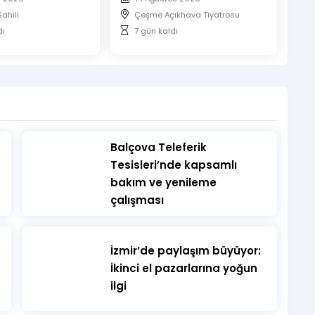
ahili
Çeşme Açıkhava Tiyatrosu
dı
7 gün kaldı
​Balçova Teleferik
Tesisleri’nde kapsamlı
bakım ve yenileme
çalışması
İzmir’de paylaşım büyüyor:
İkinci el pazarlarına yoğun
ilgi