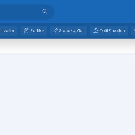
stivaller
Partiler
Stand-Up’lar
Tatil Fırsatları