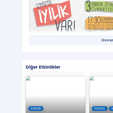
Devam
Diğer Etkinlikler
Hem Dünya Gönüllüler Günü (5 Aralık) hem de Dün
iyilik yapmaya davet ediyoruz. Yaptığımız iyilikle
duygusunu geliştireceğine inanıyoruz. 3 Aralık gü
yaşamadan çevrenize İYİLİK gözlüklerinizle bakın
Siz de gönüllü olun, iyilik yapın. Karamsar olmayın
KONSER
FESTIVAL
İzmir Büyükşehir Belediyesi’nin katkıları, Yaşar Ü