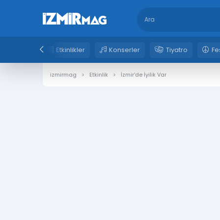
Etkinlikler
Konserler
Tiyatro
Fe
izmirmag
Etkinlik
İzmir'de İyilik Var