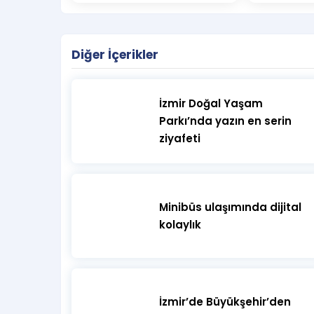
16:15 Şemsiyeli Kalp
Diğer İçerikler
16:30 Fotoğraf çekimi
17:00 İzmir Büyükşehir Belediyesi Pop Orkestars
İzmir Doğal Yaşam
18:00 Çevre Temizliği
Parkı’nda yazın en serin
ziyafeti
Minibüs ulaşımında dijital
kolaylık
İzmir’de Büyükşehir’den