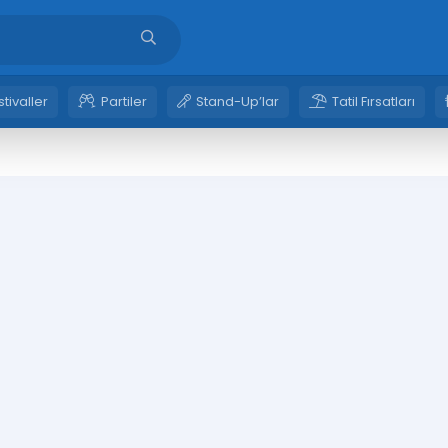
stivaller
Partiler
Stand-Up’lar
Tatil Fırsatları