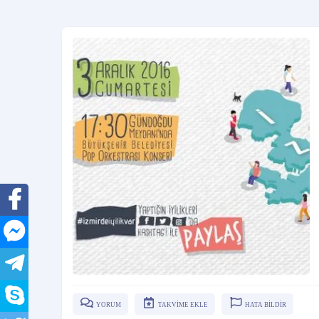
YORUM
TAKVİME EKLE
HATA BİLDİR