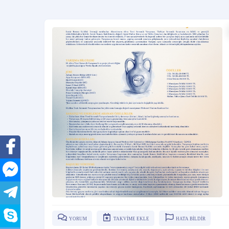
YORUM
TAKVİME EKLE
HATA BİLDİR