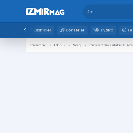
Etkinlikler
Konserler
Tiyatro
Fe
izmirmag
Etkinlik
Sergi
İzmir Rotary Kulübü 18. Alt