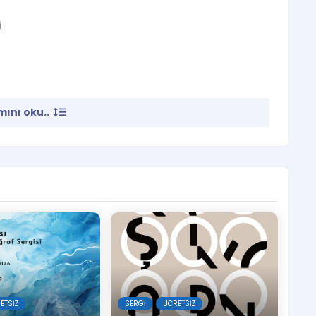
i
ını oku..
aygun Sanat Merkezi Alt Kat Galeri
nu: 10.00-19.00
ETSIZ
SERGI
ÜCRETSIZ
lübü Derneği tarafından 1991 yılından bu yana aralıksız