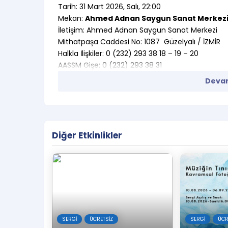
Tarih: 31 Mart 2026, Salı, 22:00
Mekan:
Ahmed Adnan Saygun Sanat Merkez
İletişim: Ahmed Adnan Saygun Sanat Merkezi
Mithatpaşa Caddesi No: 1087 Güzelyalı / İZMİR
Halkla İlişkiler: 0 (232) 293 38 18 – 19 – 20
AASSM Gişe: 0 (232) 293 38 31
İzDSO Gişe:0 (232) 463 06 80
Devam
Faks : 0 (232) 293 38 33
E-posta:
[email protected]
Etkinlik Hakkında:
Diğer Etkinlikler
Bilgiler:
Sergi Tarihi: 9-31 Mart 2026 Yer: Ahmed Adnan S
Açılış:
9 Mart 2026 Pazartesi , Saat 18.00
Ziyaret Saatleri:
Hafta içi 10.00-19.00 Hafta So
Sergi İçeriği:
SERGI
ÜCRETSIZ
SERGI
ÜCR
Altın Testi Seramik Yarışması:
İzmir Rotary Ku