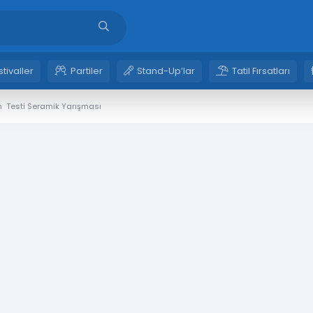
stivaller
Partiler
Stand-Up’lar
Tatil Fırsatları
ın  Testi Seramik Yarışması