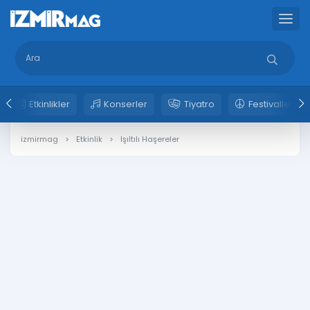
Etkinlikler
Konserler
Tiyatro
Festivaller
izmirmag
Etkinlik
Işıltılı Haşereler