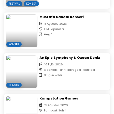
alınmayacaktır.
FESTIVAL
KONSER
Biletler Organizasyon Firması Tarafından otomatik
olarak sıralandırılacaktır.
Mustafa Sandal Konseri
Aynı isim ve mail ile alınan biletlerin koltuk
8 Ağustos 2026
numaraları yan yana verilmektedir.
OM Paparazzi
Bugün
KONSER
An Epic Symphony & Özcan Deniz
16 Eylül 2026
Alsancak Tarihi Havagazı Fabrikası
39 gün kaldı
KONSER
Kampstation Games
21 Ağustos 2026
Pamucak Sahili