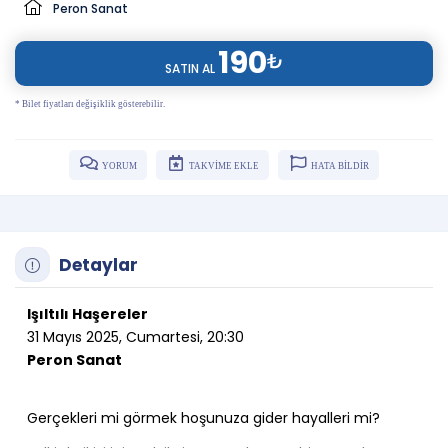
Peron Sanat
190
₺
SATIN AL
* Bilet fiyatları değişiklik gösterebilir.
YORUM
TAKVİME EKLE
HATA BİLDİR
Detaylar
Işıltılı Haşereler
31 Mayıs 2025, Cumartesi, 20:30
Peron Sanat
Gerçekleri mi görmek hoşunuza gider hayalleri mi?