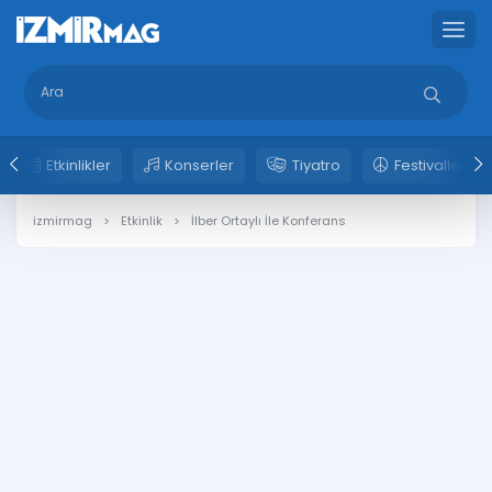
Etkinlikler
Konserler
Tiyatro
Festivaller
izmirmag
Etkinlik
İlber Ortaylı İle Konferans