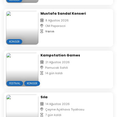
Mustafa Sandal Konseri
8 Ağustos 2026
OM Paparazzi
Yarın
KONSER
Kampstation Games
21 Ağustos 2026
Pamucak Sahili
14 gün kaldı
FESTIVAL
KONSER
Sıla
14 Ağustos 2026
Çeşme Açıkhava Tiyatrosu
7 gün kaldı