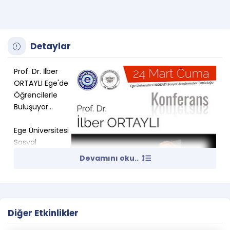
Detaylar
Prof. Dr. İlber
ORTAYLI Ege'de
Öğrencilerle
Buluşuyor…
Ege Üniversitesi
Sosyal
Araştırmalar
Devamını oku..
Topluluğu –
SOSAT
tarafından
düzenlenen
Diğer Etkinlikler
konferans 24
Mart Cuma