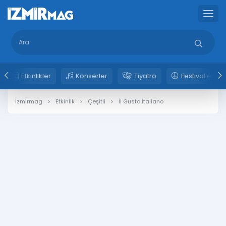
Etkinlikler
Konserler
Tiyatro
Festivaller
izmirmag
Etkinlik
Çeşitli
İl Gusto İtaliano