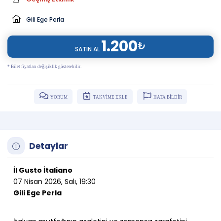
Gili Ege Perla
1.200
₺
SATIN AL
* Bilet fiyatları değişiklik gösterebilir.
YORUM
TAKVİME EKLE
HATA BİLDİR
Detaylar
İl Gusto İtaliano
07 Nisan 2026, Salı, 19:30
Gili Ege Perla