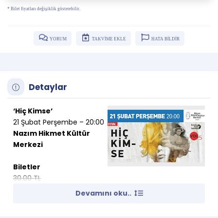
* Bilet fiyatları değişiklik gösterebilir.
YORUM
TAKVİME EKLE
HATA BİLDİR
Detaylar
‘Hiç Kimse’
21 Şubat Perşembe – 20:00
Nazım Hikmet Kültür
Merkezi
Biletler
30.00 TL
18.00 TL
Devamını oku..
Hiç Kimse oyunu, 21 Şubat Perşembe akşamı Nazım