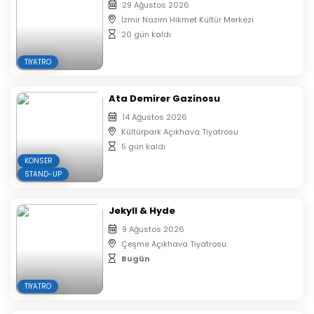
29 Ağustos 2026
İzmir Nazım Hikmet Kültür Merkezi
“Limon bahçesi mi? Babam onu yol yapsınlar diye sattı,
20 gün kaldı
ara sıra arabalar kaza yapıyor, iyi yani iyi her şey
yolunda…“
TIYATRO
Ata Demirer Gazinosu
14 Ağustos 2026
Kültürpark Açıkhava Tiyatrosu
5 gün kaldı
KONSER
STAND-UP
Jekyll & Hyde
9 Ağustos 2026
Çeşme Açıkhava Tiyatrosu
Bugün
TIYATRO