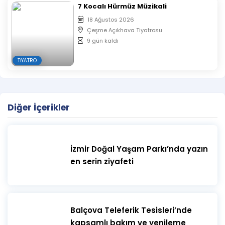
7 Kocalı Hürmüz Müzikali
18 Ağustos 2026
Çeşme Açıkhava Tiyatrosu
9 gün kaldı
TIYATRO
Diğer İçerikler
İzmir Doğal Yaşam Parkı’nda yazın
en serin ziyafeti
​Balçova Teleferik Tesisleri’nde
kapsamlı bakım ve yenileme