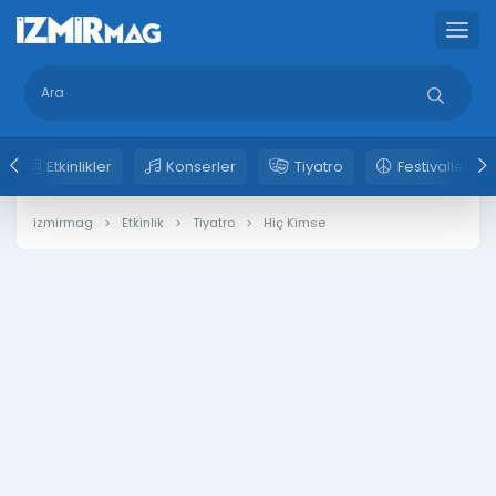
Etkinlikler
Konserler
Tiyatro
Festivaller
izmirmag
Etkinlik
Tiyatro
Hiç Kimse