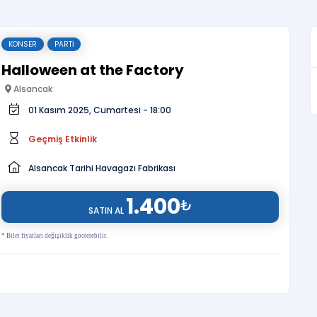
KONSER
PARTI
Halloween at the Factory
Alsancak
01 Kasım 2025, Cumartesi - 18:00
Geçmiş Etkinlik
Alsancak Tarihi Havagazı Fabrikası
1.400
₺
SATIN AL
* Bilet fiyatları değişiklik gösterebilir.