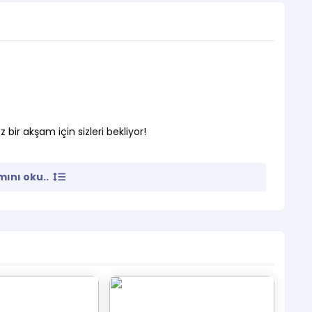
ir akşam için sizleri bekliyor!
ını oku..
in alandan çıkış yapmaları halinde haklarını
i için yeni bilet satın almaları gerekmektedir.
lerini yanlarında bulundurması gerekmektedir.
bi tarafından belirlenen resmi satış noktalarından
 noktalarından alınmayan biletlerin sahiplerini etkinlik
değişiklik yapılmamaktadır.
, etkinlik saati ve bilet fiyatlarında değişiklik yapma