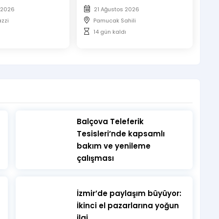
 2026
21 Ağustos 2026
zzi
Pamucak Sahili
14 gün kaldı
​Balçova Teleferik
Tesisleri’nde kapsamlı
bakım ve yenileme
çalışması
İzmir’de paylaşım büyüyor:
İkinci el pazarlarına yoğun
ilgi