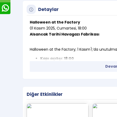
Detaylar
Halloween at the Factory
01 Kasım 2025, Cumartesi, 18:00
Alsancak Tarihi Havagazı Fabrikası
Halloween at the Factory; 1 Kasım\’da unutulmaz b
Kapı açılışı: 18:00
Etkinlikte 18 yaş sınırı vardır.
Devam
Etkinlik alanına giriş yapan seyirciler
kaybederler, tekrar alana girebilmeler
Etkinlik süresince tüm katılımcıların bilet
Etkinlik biletleri sadece organizasyon sahi
Diğer Etkinlikler
alınmalıdır. Organizasyon sahibi resmi satış
alanına almama hakkına sahiptir.
Satın alınan biletlerde iptal, iade ve 
Organizatör, etkinlik alanı, etkinlik programı