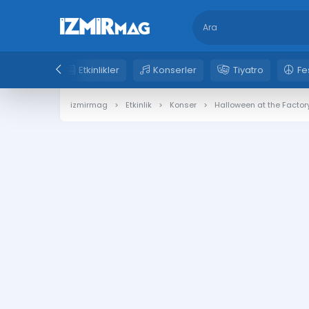
Etkinlikler
Konserler
Tiyatro
Fe
izmirmag
Etkinlik
Konser
Halloween at the Factor