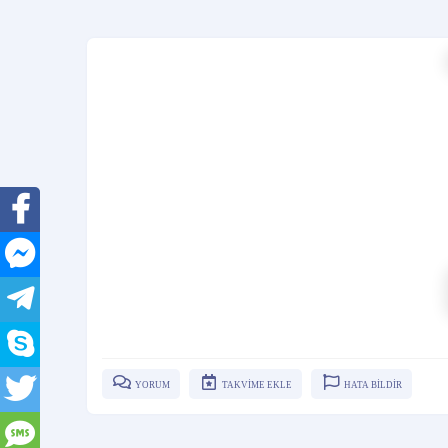
YORUM
TAKVİME EKLE
HATA BİLDİR