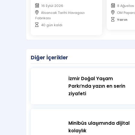
16 Eylül 2026
8 Ağustos
Alsancak Tarihi Havagazı
OM Papara
Fabrikası
Yarın
40 gün kaldı
Diğer İçerikler
İzmir Doğal Yaşam
Parkı’nda yazın en serin
ziyafeti
Minibüs ulaşımında dijital
kolaylık