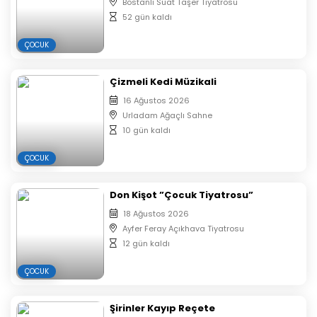
Bostanlı Suat Taşer Tiyatrosu
52 gün kaldı
ÇOCUK
Çizmeli Kedi Müzikali
16 Ağustos 2026
Urladam Ağaçlı Sahne
10 gün kaldı
ÇOCUK
Don Kişot ”Çocuk Tiyatrosu”
18 Ağustos 2026
Ayfer Feray Açıkhava Tiyatrosu
12 gün kaldı
ÇOCUK
Şirinler Kayıp Reçete