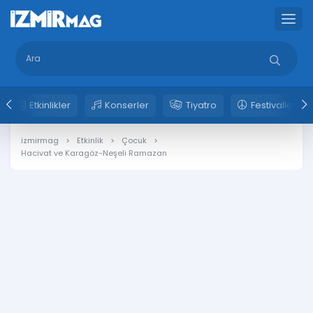
Etkinlikler
Konserler
Tiyatro
Festivaller
izmirmag
Etkinlik
Çocuk
Hacivat ve Karagöz-Neşeli Ramazan