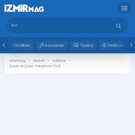
Etkinlikler
Konserler
Tiyatro
Festivaller
izmirmag
Etkinlik
İndirimli
Güzel ve Çirkin Yetişkinler Özel