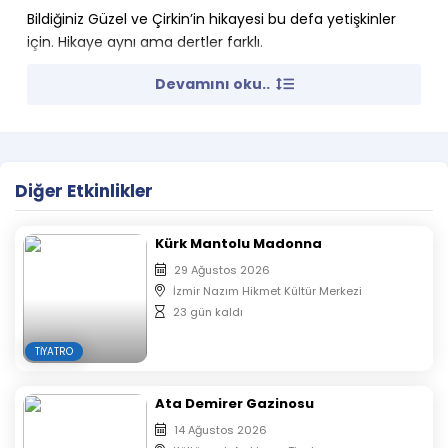
Bildiğiniz Güzel ve Çirkin’in hikayesi bu defa yetişkinler
için. Hikaye aynı ama dertler farklı.
İndirimli biletler sınırlı sayıdadır.
Devamını oku..
Yaş sınırı : +17
E-Biletiniz Mail ve Sms olarak size gelecektir.
Çıktı almanıza gerek yoktur.
Oyunun başlamasının ardından salona seyirci
Diğer Etkinlikler
alınmayacaktır.
Biletler Organizasyon Firması Tarafından otomatik
olarak sıralandırılacaktır.
Kürk Mantolu Madonna
Aynı isim ve mail ile alınan biletlerin koltuk
29 Ağustos 2026
numaraları yan yana verilmektedir.
İzmir Nazım Hikmet Kültür Merkezi
23 gün kaldı
TIYATRO
Ata Demirer Gazinosu
14 Ağustos 2026