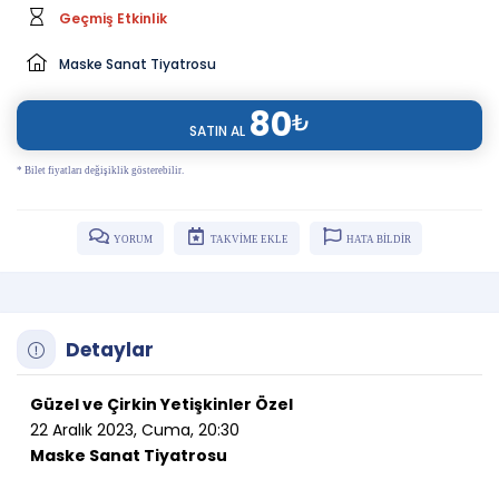
Geçmiş Etkinlik
Maske Sanat Tiyatrosu
80
₺
SATIN AL
* Bilet fiyatları değişiklik gösterebilir.
YORUM
TAKVİME EKLE
HATA BİLDİR
Detaylar
Güzel ve Çirkin Yetişkinler Özel
22 Aralık 2023, Cuma, 20:30
Maske Sanat Tiyatrosu