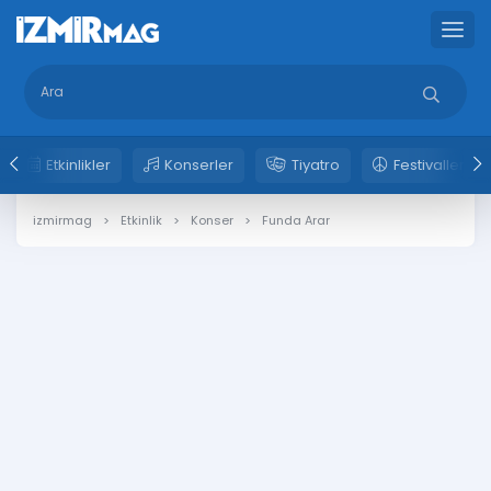
Etkinlikler
Konserler
Tiyatro
Festivaller
izmirmag
Etkinlik
Konser
Funda Arar