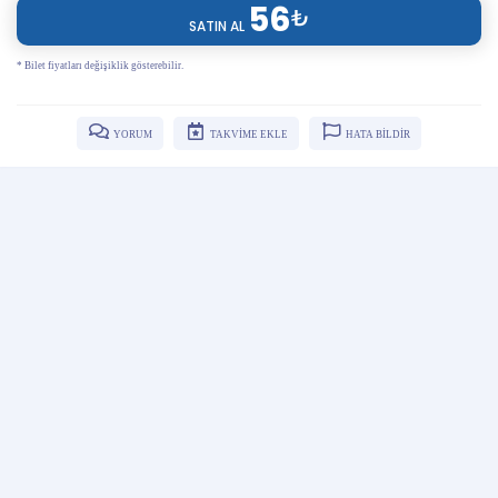
56
₺
SATIN AL
* Bilet fiyatları değişiklik gösterebilir.
YORUM
TAKVİME EKLE
HATA BİLDİR