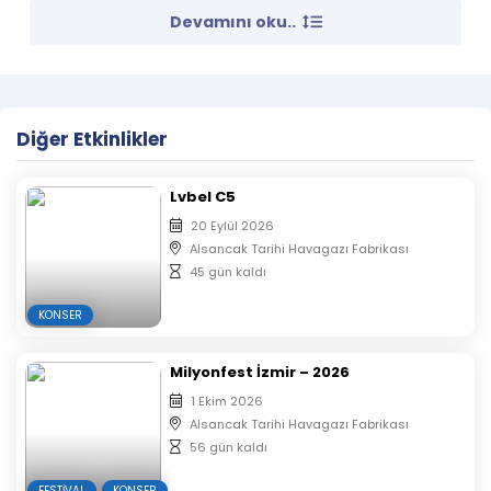
Bilet
Devamını oku..
Fiyatları
1. Kategori –
56.00 TL
Diğer Etkinlikler
Lvbel C5
20 Eylül 2026
Alsancak Tarihi Havagazı Fabrikası
45 gün kaldı
KONSER
Milyonfest İzmir – 2026
1 Ekim 2026
Alsancak Tarihi Havagazı Fabrikası
56 gün kaldı
FESTIVAL
KONSER