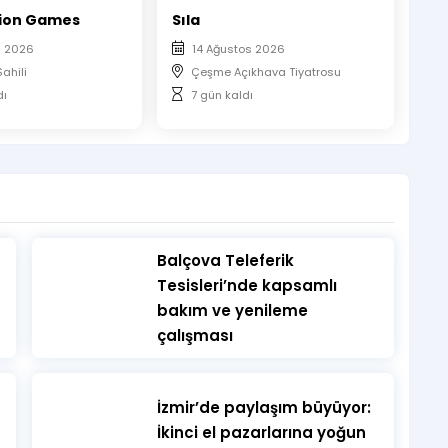
ion Games
Sıla
s 2026
14 Ağustos 2026
ahili
Çeşme Açıkhava Tiyatrosu
dı
7 gün kaldı
​Balçova Teleferik
Tesisleri’nde kapsamlı
bakım ve yenileme
çalışması
İzmir’de paylaşım büyüyor:
İkinci el pazarlarına yoğun