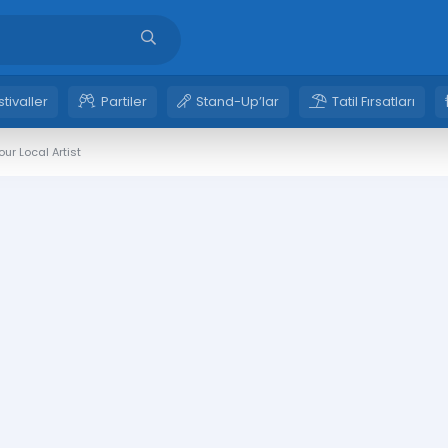
stivaller
Partiler
Stand-Up’lar
Tatil Fırsatları
ur Local Artist