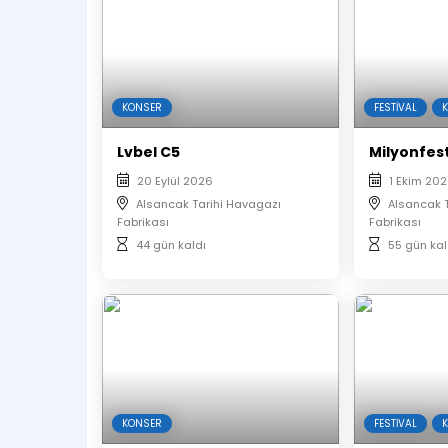
Eylül Piyancı
Taylan Boylu
Oğulcan Özcan
KONSER
FESTIVAL
Lvbel C5
Milyonfest
20 Eylül 2026
1 Ekim 20
Alsancak Tarihi Havagazı
Alsancak 
Fabrikası
Fabrikası
44 gün kaldı
55 gün kal
KONSER
FESTIVAL