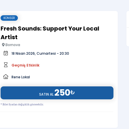
KONSER
Fresh Sounds: Support Your Local
Artist
Bornova
18 Nisan 2026, Cumartesi - 20:30
Geçmiş Etkinlik
Rene Lokal
250
₺
SATIN AL
* Bilet fiyatları değişiklik gösterebilir.