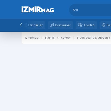
Etkinlikler
Konserler
Tiyatro
Fe
izmirmag
Etkinlik
Konser
Fresh Sounds: Support Yo