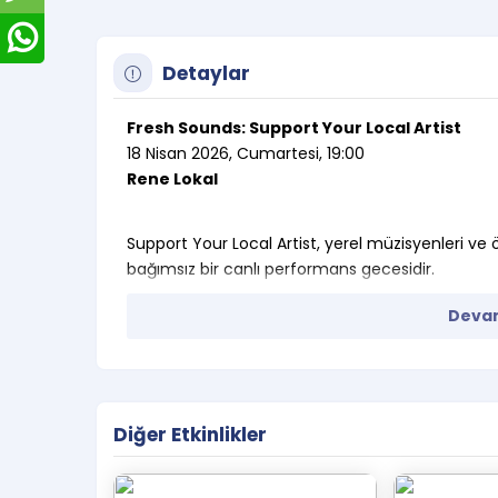
Detaylar
Fresh Sounds: Support Your Local Artist
18 Nisan 2026, Cumartesi, 19:00
Rene Lokal
Support Your Local Artist, yerel müzisyenleri v
bağımsız bir canlı performans gecesidir.
Bu etkinlikte sahne alan sanatçılar kendi besteleri
Devam
izleyiciler de şehrin üretken ruhunu yakından de
Amaç sadece bir konser yapmak değil;
bir sahne kültürü oluşturmak,
üreten sanatçıları desteklemek
Diğer Etkinlikler
ve gerçek bir müzik topluluğu inşa etmek.
•Sanatçı bilgileri: