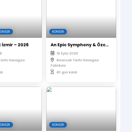
KONSER
KONSER
 İzmir – 2026
An Epic Symphony & Özcan Deniz
26
16 Eylül 2026
Tarihi Havagazı
Alsancak Tarihi Havagazı
Fabrikası
dı
40 gün kaldı
KONSER
KONSER