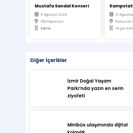
Mustafa Sandal Konseri
Kampstat
8 Ağustos 2026
21 Ağusto
OM Paparazzi
Pamucak S
Yarın
14 gün kal
Diğer İçerikler
İzmir Doğal Yaşam
Parkı’nda yazın en serin
ziyafeti
Minibüs ulaşımında dijital
kolaylık