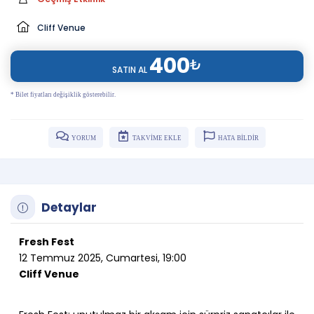
Cliff Venue
400
₺
SATIN AL
* Bilet fiyatları değişiklik gösterebilir.
YORUM
TAKVİME EKLE
HATA BİLDİR
Detaylar
Fresh Fest
12 Temmuz 2025, Cumartesi, 19:00
Cliff Venue