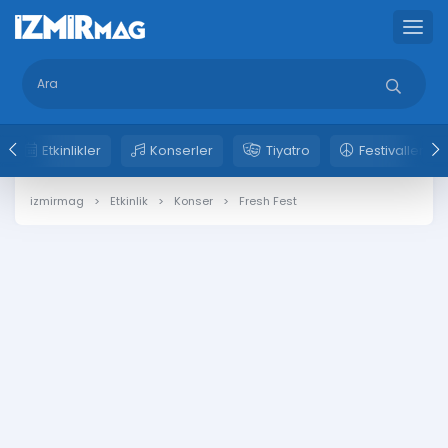
Etkinlikler
Konserler
Tiyatro
Festivaller
izmirmag
Etkinlik
Konser
Fresh Fest