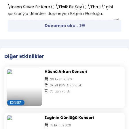
\’İnsan Sever Bir Kere\’, \’Eksik Bir Şey\’, \’Ebruli\’ gibi
şarkılarıyla dillerden düşmeyen Ezginin Günlüğü;
dinleyicisiyle buluşmaya devam ediyor. Sen de bu güzel
Devamını oku..
gecede Ezginin Günlüğü ile eğlenmek istiyorsan bu
fırsatı kaçırma.
Unutma Bubilet senin!
Diğer Etkinlikler
Hüsnü Arkan Konseri
23 Ekim 2026
Skaff PSM Alsancak
75 gün kaldı
KONSER
Ezginin Günlüğü Konseri
15 Ekim 2026