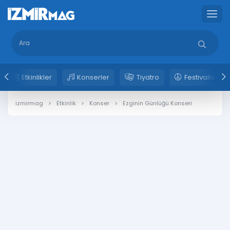
Etkinlikler
Konserler
Tiyatro
Festivaller
izmirmag
Etkinlik
Konser
Ezginin Günlüğü Konseri