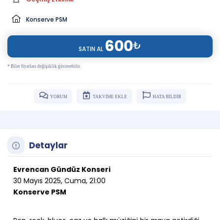
Konserve PSM
600
₺
SATIN AL
* Bilet fiyatları değişiklik gösterebilir.
YORUM
TAKVİME EKLE
HATA BİLDİR
Detaylar
Evrencan Gündüz Konseri
30 Mayıs 2025, Cuma, 21:00
Konserve PSM