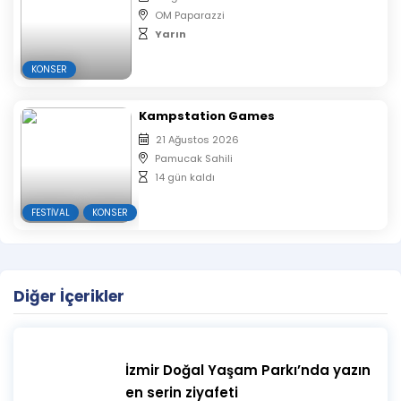
OM Paparazzi
Yarın
KONSER
Kampstation Games
21 Ağustos 2026
Pamucak Sahili
14 gün kaldı
FESTIVAL
KONSER
Diğer İçerikler
İzmir Doğal Yaşam Parkı’nda yazın
en serin ziyafeti