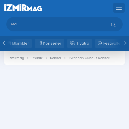
Etkinlikler
Konserler
Tiyatro
Festivaller
izmirmag
Etkinlik
Konser
Evrencan Gündüz Konseri