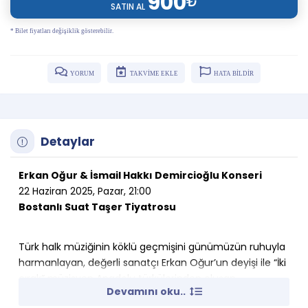
900
₺
SATIN AL
* Bilet fiyatları değişiklik gösterebilir.
YORUM
TAKVİME EKLE
HATA BİLDİR
Detaylar
Erkan Oğur & İsmail Hakkı Demircioğlu Konseri
22 Haziran 2025, Pazar, 21:00
Bostanlı Suat Taşer Tiyatrosu
Türk halk müziğinin köklü geçmişini günümüzün ruhuyla
harmanlayan, değerli sanatçı Erkan Oğur’un deyişi ile “İki
çırak” müzisyen Anadolu türkülerinden oluşan
Devamını oku..
repertuvarlarıyla sevenleriyle buluşmaya geliyor.