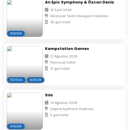
An Epic Symphony & Özcan Deniz
16 Eylül 2026
Alsancak Tarihi Havagazı Fabrikası
38 gün kaldı
KONSER
Kampstation Games
21 Ağustos 2026
Pamucak Sahili
12 gün kaldı
FESTIVAL
KONSER
Sıla
14 Ağustos 2026
Çeşme Açıkhava Tiyatrosu
5 gün kaldı
KONSER