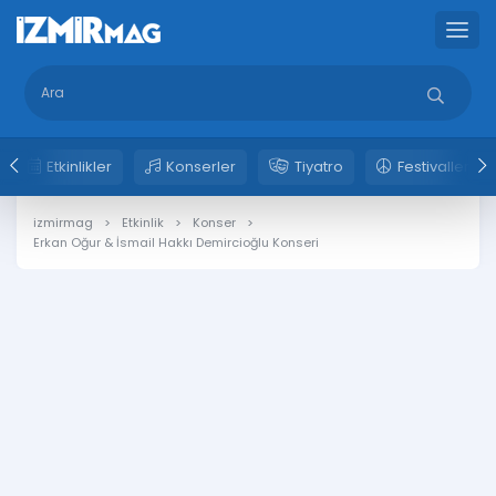
Etkinlikler
Konserler
Tiyatro
Festivaller
izmirmag
Etkinlik
Konser
Erkan Oğur & İsmail Hakkı Demircioğlu Konseri