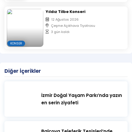
Yıldız Tilbe Konseri
12 Ağustos 2026
Çeşme Açıkhava Tiyatrosu
3 gün kaldı
KONSER
Diğer İçerikler
İzmir Doğal Yaşam Parkı’nda yazın
en serin ziyafeti
​Balçova Teleferik Tesisleri’nde