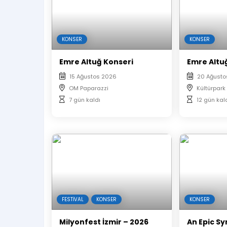
KONSER
KONSER
Emre Altuğ Konseri
Emre Altu
15 Ağustos 2026
20 Ağusto
OM Paparazzi
Kültürpark
7 gün kaldı
12 gün kal
FESTIVAL
KONSER
KONSER
Milyonfest İzmir – 2026