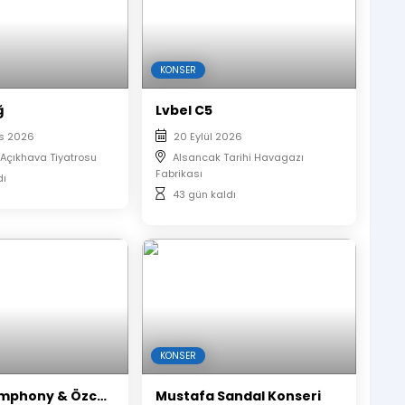
KONSER
ğ
Lvbel C5
s 2026
20 Eylül 2026
 Açıkhava Tiyatrosu
Alsancak Tarihi Havagazı
Fabrikası
dı
43 gün kaldı
KONSER
An Epic Symphony & Özcan Deniz
Mustafa Sandal Konseri