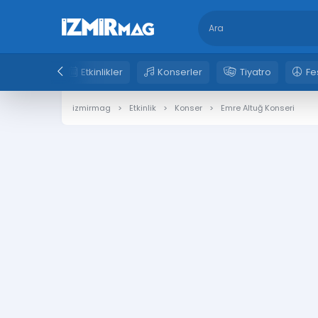
Etkinlikler
Konserler
Tiyatro
Fe
izmirmag
Etkinlik
Konser
Emre Altuğ Konseri