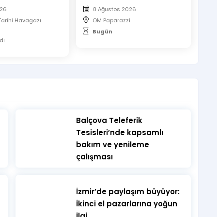
026
8 Ağustos 2026
Tarihi Havagazı
OM Paparazzi
Bugün
dı
​Balçova Teleferik
Tesisleri’nde kapsamlı
bakım ve yenileme
çalışması
İzmir’de paylaşım büyüyor:
İkinci el pazarlarına yoğun
ilgi