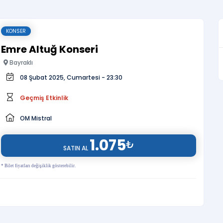
KONSER
Emre Altuğ Konseri
Bayraklı
08 Şubat 2025, Cumartesi - 23:30
Geçmiş Etkinlik
OM Mistral
1.075
₺
SATIN AL
* Bilet fiyatları değişiklik gösterebilir.