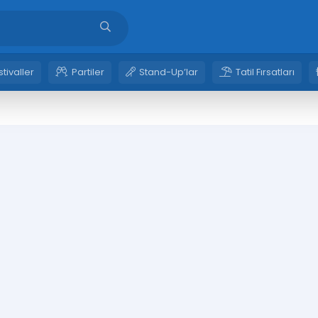
stivaller
Partiler
Stand-Up’lar
Tatil Fırsatları