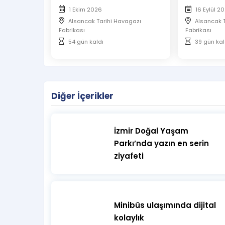
1 Ekim 2026
16 Eylül 2
Alsancak Tarihi Havagazı
Alsancak 
Fabrikası
Fabrikası
54 gün kaldı
39 gün kal
Diğer İçerikler
İzmir Doğal Yaşam
Parkı’nda yazın en serin
ziyafeti
Minibüs ulaşımında dijital
kolaylık