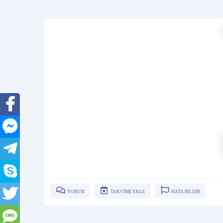
YORUM
TAKVİME EKLE
HATA BİLDİR