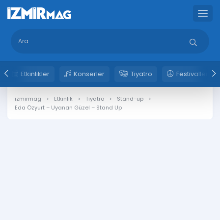
Etkinlikler
Konserler
Tiyatro
Festivaller
izmirmag
Etkinlik
Tiyatro
Stand-up
Eda Özyurt – Uyanan Güzel – Stand Up