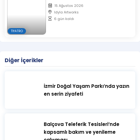
15 Ağustos 2026
Idyla Artworks
6 gün kaldı
TIYATRO
Diğer İçerikler
İzmir Doğal Yaşam Parkı’nda yazın
en serin ziyafeti
​Balçova Teleferik Tesisleri’nde
kapsamlı bakım ve yenileme
çalışması