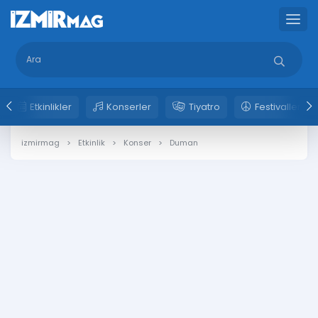
Etkinlikler
Konserler
Tiyatro
Festivaller
izmirmag
Etkinlik
Konser
Duman