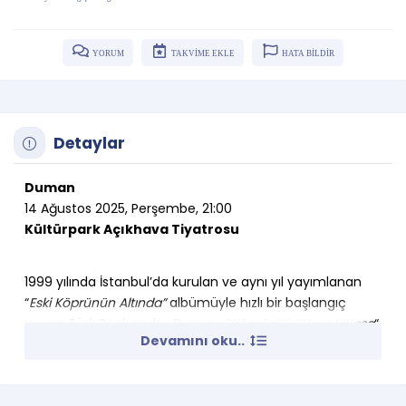
YORUM
TAKVİME EKLE
HATA BİLDİR
Detaylar
Duman
14 Ağustos 2025, Perşembe, 21:00
Kültürpark Açıkhava Tiyatrosu
1999 yılında İstanbul’da kurulan ve aynı yıl yayımlanan
“
Eski Köprünün Altında”
albümüyle hızlı bir başlangıç
yapan Türk Rock grubu Duman; “
Köprüaltı
“, “
Hayatı Yaşa
“,
Devamını oku..
”
Yalnızlık Paylaşılmaz
” gibi şarkılarıyla müzik listelerinde
üst sıralarda yerini aldı. Müzik piyasasında iz bırakan
şarkılarla konserlerine devam eden Duman; unutulmaz