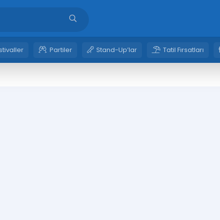
stivaller
Partiler
Stand-Up’lar
Tatil Fırsatları