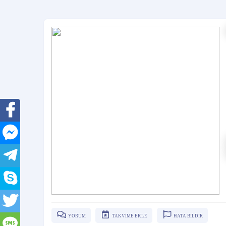
YORUM
TAKVİME EKLE
HATA BİLDİR