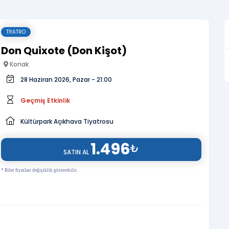
TIYATRO
Don Quixote (Don Kişot)
Konak
28 Haziran 2026, Pazar - 21:00
Geçmiş Etkinlik
Kültürpark Açıkhava Tiyatrosu
1.496
₺
SATIN AL
* Bilet fiyatları değişiklik gösterebilir.