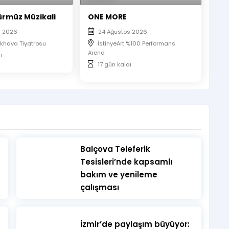
e Piu Entertainment
ürmüz Müzikali
ONE MORE
s 2026
24 Ağustos 2026
khava Tiyatrosu
İstinyeArt %100 Performans
Arena
ı
17 gün kaldı
​Balçova Teleferik
Tesisleri’nde kapsamlı
bakım ve yenileme
çalışması
vaş
İzmir’de paylaşım büyüyor: