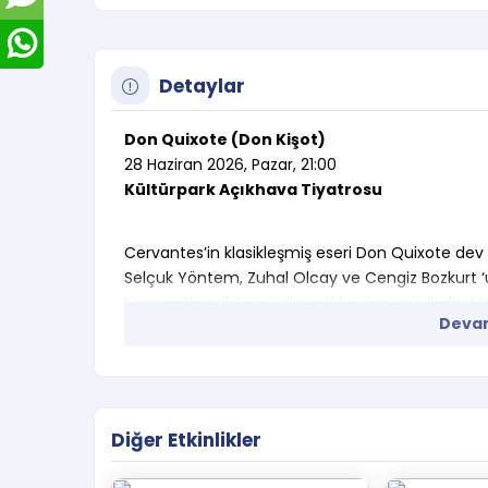
Detaylar
Don Quixote (Don Kişot)
28 Haziran 2026, Pazar, 21:00
Kültürpark Açıkhava Tiyatrosu
Cervantes’in klasikleşmiş eseri Don Quixote dev
Selçuk Yöntem, Zuhal Olcay ve Cengiz Bozkurt ‘u
Kasapoğlu rejisi ve Volkan Akkoç’un müzik direkt
Devam
West End ve Broadway Standartlarında Bir Şölen
Don Quixote, 80 kişilik dev kadrosu, canlı orkestr
sahnede nadir rastlanan ölçekte bir prodüksiyo
Cervantes’in ölümsüz eseri Don Quixote, yalnızca
sahneye taşınan ve her dönemde yeni anlamlar ka
Diğer Etkinlikler
Eylül ayındaki prömiyerinden bu yana kapalı giş
seyirciye ulaştı.