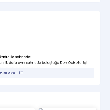
 kadro ile sahnede!
n ilk defa aynı sahnede buluştuğu Don Quixote, Işıl
örlüğüyle hayat buluyor.
ını oku..
ası, etkileyici müzikleri ve çarpıcı sahne dünyasıyla
n sunuyor.Zamansız Bir Hikaye
 bir roman değil; yüzyıllardır yeniden keşfedilen,
zanan eşsiz bir klasik. Kapalı Gişe
e sahnelenen yapım, ilk sezonunda 70.000’nin üzerinde