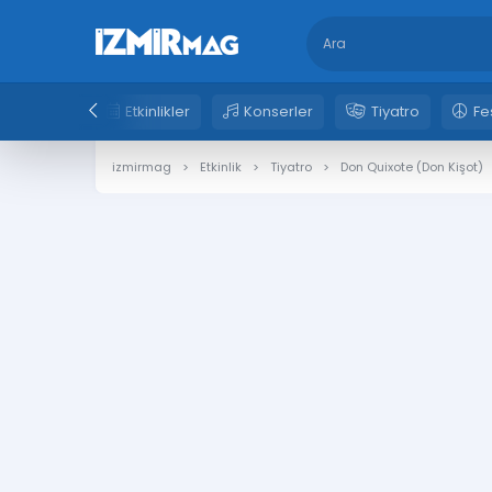
Etkinlikler
Konserler
Tiyatro
Fe
izmirmag
Etkinlik
Tiyatro
Don Quixote (Don Kişot)