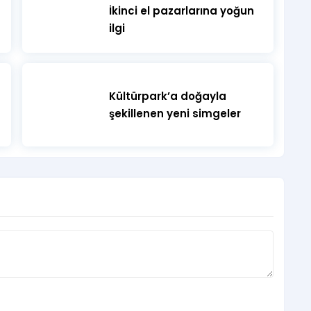
İkinci el pazarlarına yoğun
ilgi
abay
Kültürpark’a doğayla
ün – Ayşenur Zaim
şekillenen yeni simgeler
 Ayşe Sıla Kütük – Hayal Gülay
az