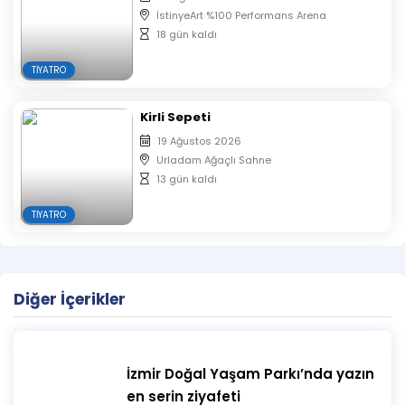
Satın alınan biletlerde iptal, iade ve değişiklik
İstinyeArt %100 Performans Arena
yapılmamaktadır.
18 gün kaldı
Oyunun başlamasının ardından salona seyirci
TIYATRO
alınmayacaktır.
Biletler Organizasyon Firması Tarafından otomatik
olarak sıralandırılacaktır.
Kirli Sepeti
Aynı isim ve mail ile alınan biletlerin koltuk
19 Ağustos 2026
numaraları yan yana verilmektedir.
Urladam Ağaçlı Sahne
13 gün kaldı
TIYATRO
Diğer İçerikler
İzmir Doğal Yaşam Parkı’nda yazın
en serin ziyafeti