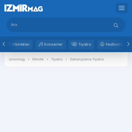
Etkinlikler
Konserler
Tiyatro
Festivaller
izmirmag
Etkinlik
Tiyatro
Dohançlama Tiyatro 