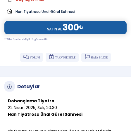
Han Tiyatrosu Ünal Gürel Sahnesi
300
₺
SATIN AL
* Bilet fiyatları değişiklik gösterebilir.
YORUM
TAKVİME EKLE
HATA BİLDİR
Detaylar
Dohançlama Tiyatro
22 Nisan 2025, Salı, 20:30
Han Tiyatrosu Ünal Gürel Sahnesi