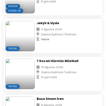
zorunludur. Etkinlik boyunca belirlenen koltuklarda
6 gün kaldı
oturulması gerekmektedir.
KONSER
STAND-UP
Jekyll & Hyde
9 Ağustos 2026
Çeşme Açıkhava Tiyatrosu
Yarın
TIYATRO
7 Kocalı Hürmüz Müzikali
18 Ağustos 2026
Çeşme Açıkhava Tiyatrosu
10 gün kaldı
TIYATRO
Buse Sinem İren
8 Ağustos 2026