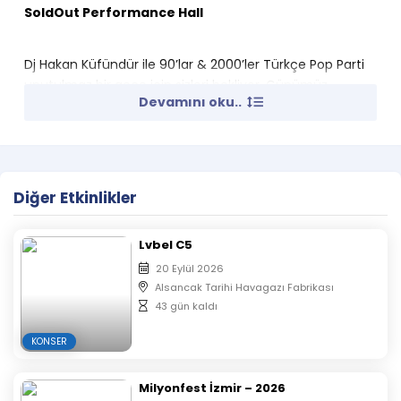
SoldOut Performance Hall
Dj Hakan Küfündür ile 90’lar & 2000’ler Türkçe Pop Parti
unutulmaz bir gece için sizleri bekliyor. Günümüz
Devamını oku..
şarkılarını değil de hala eski müziklerle dans etmeyi
seviyorsan, DJ Hakan Küfündür geniş repertuvarıyla
dinleyicilerine keyifli bir akşam yaşatacak.
Diğer Etkinlikler
Lvbel C5
20 Eylül 2026
Alsancak Tarihi Havagazı Fabrikası
43 gün kaldı
KONSER
Milyonfest İzmir – 2026