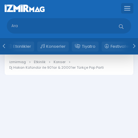
Etkinlikler
Konserler
Tiyatro
Festivaller
izmirmag
Etkinlik
Konser
Dj Hakan Küfündür ile 90’lar & 2000’ler Türkçe Pop Parti