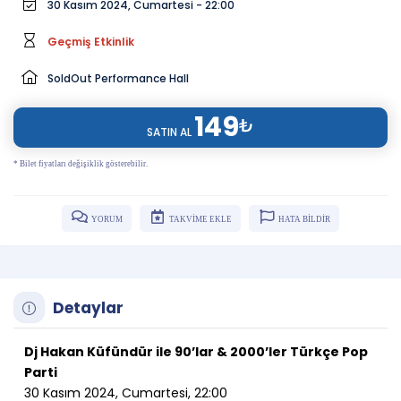
30 Kasım 2024, Cumartesi - 22:00
Geçmiş Etkinlik
SoldOut Performance Hall
149
₺
SATIN AL
* Bilet fiyatları değişiklik gösterebilir.
YORUM
TAKVİME EKLE
HATA BİLDİR
Detaylar
Dj Hakan Küfündür ile 90’lar & 2000’ler Türkçe Pop
Parti
30 Kasım 2024, Cumartesi, 22:00