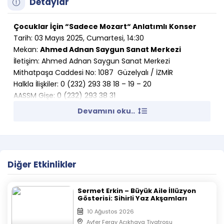
Detaylar
Çocuklar İçin “Sadece Mozart“ Anlatımlı Konser
Tarih: 03 Mayıs 2025, Cumartesi, 14:30
Mekan:
Ahmed Adnan Saygun Sanat Merkezi
İletişim: Ahmed Adnan Saygun Sanat Merkezi
Mithatpaşa Caddesi No: 1087 Güzelyalı / İZMİR
Halkla İlişkiler: 0 (232) 293 38 18 – 19 – 20
AASSM Gişe: 0 (232) 293 38 31
İzDSO Gişe:0 (232) 463 06 80
Devamını oku..
Faks : 0 (232) 293 38 33
E-posta:
[email protected]
Etkinlik Hakkında:
Diğer Etkinlikler
Çocuklar İçin “Sadece Mozart” adlı konserin anlatımını ve
solistliğini İbrahim Yazıcı’nın üstlendiği konserde çocuklar
ünlü besteci W.A. Mozart’ın eserlerini hem dinleme hem
Sermet Erkin – Büyük Aile İllüzyon
Gösterisi: Sihirli Yaz Akşamları
de hikayesini öğrenme fırsatı bulacak. Başarılı orkestra
şefi İbrahim Yazıcı konserde Piyanist ve Anlatıcı olarak
10 Ağustos 2026
bizlerle olacak.
Ayfer Feray Açıkhava Tiyatrosu