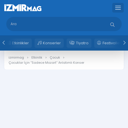
Etkinlikler
Konserler
Tiyatro
Festivaller
izmirmag
Etkinlik
Çocuk
Çocuklar İçin “Sadece Mozart“ Anlatımlı Konser