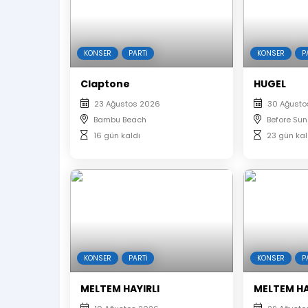
KONSER
PARTI
KONSER
P
Claptone
HUGEL
23 Ağustos 2026
30 Ağusto
Bambu Beach
Before Su
16 gün kaldı
23 gün kal
KONSER
PARTI
KONSER
P
MELTEM HAYIRLI
MELTEM HA