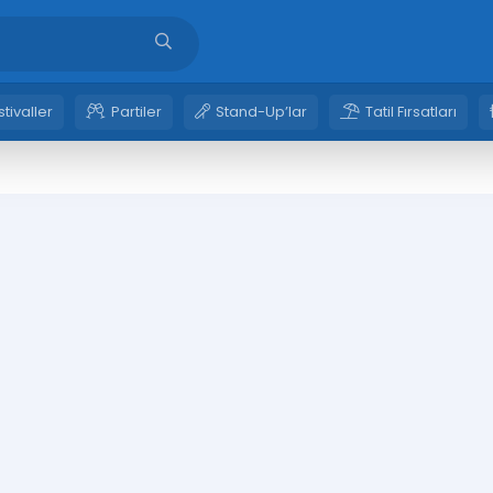
stivaller
Partiler
Stand-Up’lar
Tatil Fırsatları