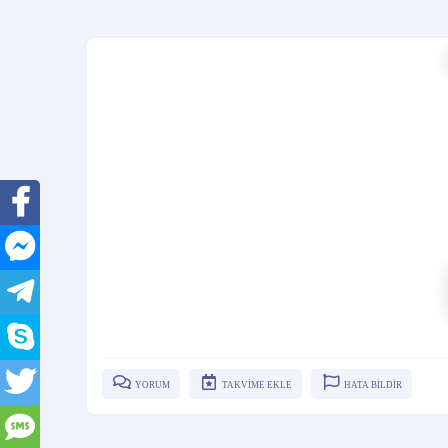
YORUM
TAKVİME EKLE
HATA BİLDİR