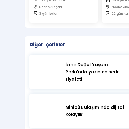
10 Ağustos 2026
29 Ağusto
Noche Alaçatı
Noche Ala
3 gün kaldı
22 gün kal
Diğer İçerikler
İzmir Doğal Yaşam
Parkı’nda yazın en serin
ziyafeti
Minibüs ulaşımında dijital
kolaylık