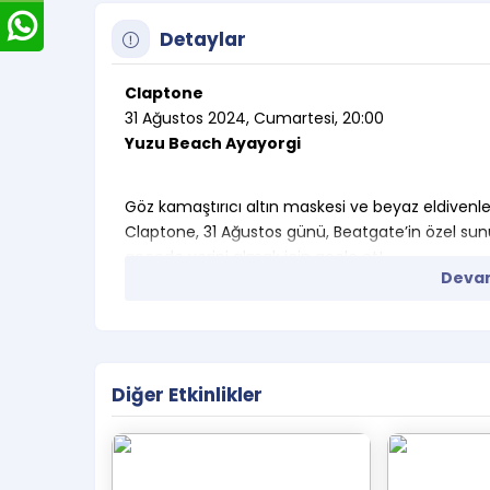
Detaylar
Claptone
31 Ağustos 2024, Cumartesi, 20:00
Yuzu Beach Ayayorgi
Göz kamaştırıcı altın maskesi ve beyaz eldivenle
Claptone, 31 Ağustos günü, Beatgate’in özel su
gecede yerini almak için acele et!
Devam
Diğer Etkinlikler