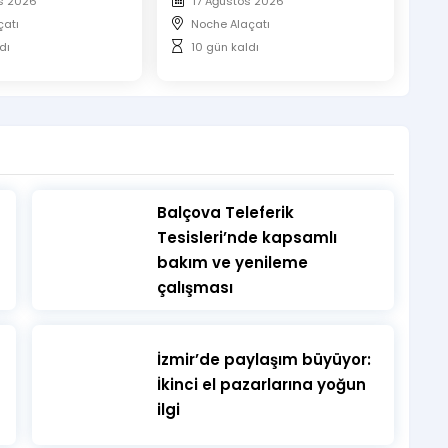
s 2026
17 Ağustos 2026
çatı
Noche Alaçatı
dı
10 gün kaldı
​Balçova Teleferik
Tesisleri’nde kapsamlı
bakım ve yenileme
çalışması
İzmir’de paylaşım büyüyor:
İkinci el pazarlarına yoğun
ilgi