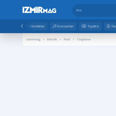
Etkinlikler
Konserler
Tiyatro
Fe
izmirmag
Etkinlik
Parti
Claptone