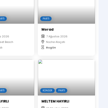
ARTI
PARTI
Morad
s 2026
7 Ağustos 2026
nset Beach
Noche Alaçatı
dı
Bugün
ARTI
KONSER
PARTI
YIRLI
MELTEM HAYIRLI