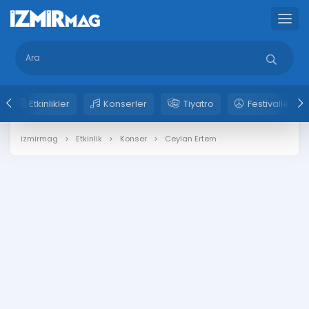
Etkinlikler
Konserler
Tiyatro
Festivaller
izmirmag
Etkinlik
Konser
Ceylan Ertem