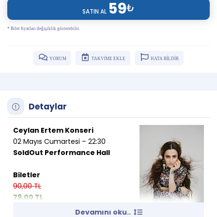
59
₺
SATIN AL
* Bilet fiyatları değişiklik gösterebilir.
YORUM
TAKVİME EKLE
HATA BİLDİR
Detaylar
Ceylan Ertem Konseri
02 Mayıs Cumartesi – 22:30
SoldOut Performance Hall
Biletler
90,00 TL
79.00 TL
Devamını oku..