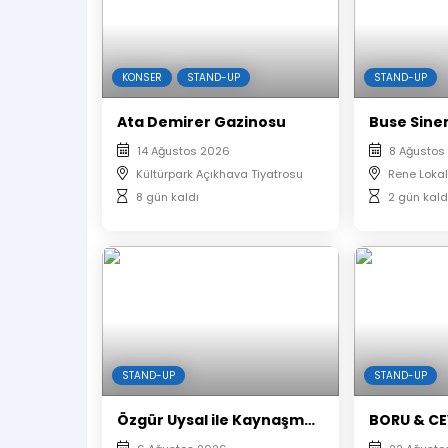
KONSER
STAND-UP
STAND-UP
Ata Demirer Gazinosu
Buse Sine
14 Ağustos 2026
8 Ağustos
Kültürpark Açıkhava Tiyatrosu
Rene Lokal
8 gün kaldı
2 gün kald
STAND-UP
STAND-UP
Özgür Uysal ile Kaynaşma Gecesi