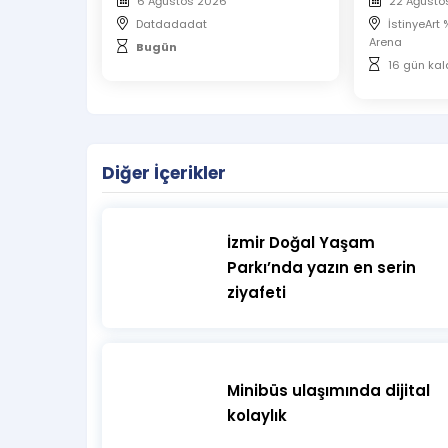
6 Ağustos 2026
22 Ağusto
Datdadadat
İstinyeArt
Arena
Bugün
16 gün kal
Diğer İçerikler
İzmir Doğal Yaşam
Parkı’nda yazın en serin
ziyafeti
Minibüs ulaşımında dijital
kolaylık