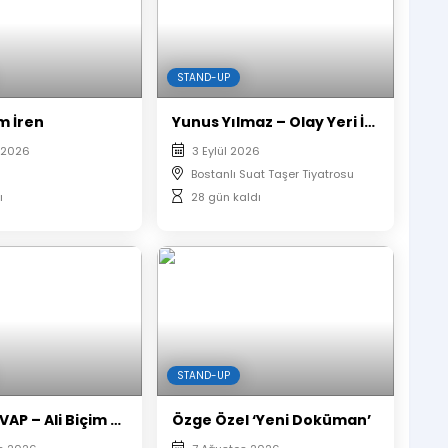
STAND-UP
m İren
Yunus Yılmaz – Olay Yeri İnceleme Stand Up
 2026
3 Eylül 2026
Bostanlı Suat Taşer Tiyatrosu
ı
28 gün kaldı
STAND-UP
BORU & CEVAP – Ali Biçim & Mesut Can Tomay
Özge Özel ‘Yeni Doküman’