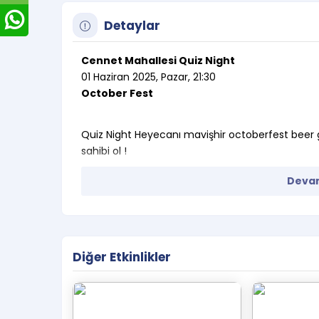
Detaylar
Cennet Mahallesi Quiz Night
01 Haziran 2025, Pazar, 21:30
October Fest
Quiz Night Heyecanı mavişhir octoberfest beer gar
sahibi ol !
E-biletiniz tarafınıza mail ve sms olarak ilet
Devam
Çıktı almanıza gerek yoktur.
Satın alınan biletlerde iptal, iade ve 
Etkinlikte numarasız oturma düzeni bulun
Biletler organizasyon firması tarafından oto
Diğer Etkinlikler
Aynı isim ve mail adresi üzerinden satın al
Oyunun başlamasının ardından salona seyi
Etkinlik girişinde bilet kontrolü yapılacakt