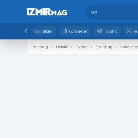
Etkinlikler
Konserler
Tiyatro
Fe
izmirmag
Etkinlik
Tiyatro
Stand-up
Cennet Ma