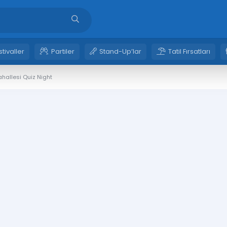
stivaller
Partiler
Stand-Up’lar
Tatil Fırsatları
hallesi Quiz Night