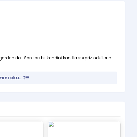
den’da . Soruları bil kendini kanıtla sürpriz ödüllerin
ilecektir.
ını oku..
değişiklik yapılmamaktadır.
maktadır.
matik olarak sıralandırılacaktır.
ınan biletlerin koltuk numaraları yan yana verilmektedir.
rci alınmayacaktır.
ır, biletinizi telefondan göstermeniz gerekmektedir.