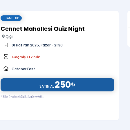
STAND-UP
Cennet Mahallesi Quiz Night
Çiğli
01 Haziran 2025, Pazar - 21:30
Geçmiş Etkinlik
October Fest
250
₺
SATIN AL
* Bilet fiyatları değişiklik gösterebilir.