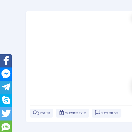
YORUM
TAKVİME EKLE
HATA BİLDİR