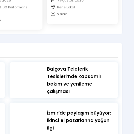
s 2026
7 Ağustos 2026
 %100 Performans
Rene Lokal
Yarın
dı
​Balçova Teleferik
Tesisleri’nde kapsamlı
bakım ve yenileme
çalışması
İzmir’de paylaşım büyüyor:
İkinci el pazarlarına yoğun
ilgi