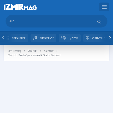
Etkinlikler
Konserler
Tiyatro
Festivaller
izmirmag
Etkinlik
Konser
Cengiz Kurtoğlu Yemekli Gala Gecesİ