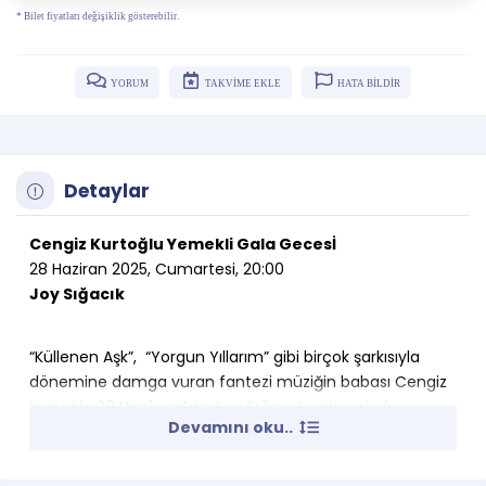
* Bilet fiyatları değişiklik gösterebilir.
YORUM
TAKVİME EKLE
HATA BİLDİR
Detaylar
Cengiz Kurtoğlu Yemekli Gala Gecesİ
28 Haziran 2025, Cumartesi, 20:00
Joy Sığacık
“Küllenen Aşk”, “Yorgun Yıllarım” gibi birçok şarkısıyla
dönemine damga vuran fantezi müziğin babası Cengiz
Kurtoğlu 28
Haziran’da Joy Sığacık
sahnesinde
Devamını oku..
sevenleri ile buluşmaya hazırlanıyor.Eğer sen de bu
gecede yer almak istiyorsan
unutma, Bubilet senin!