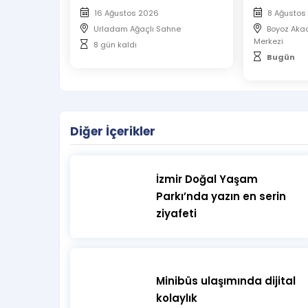
16 Ağustos 2026
8 Ağustos
Urladam Ağaçlı Sahne
Boyoz Aka
Merkezi
8 gün kaldı
Bugün
Diğer İçerikler
İzmir Doğal Yaşam
Parkı’nda yazın en serin
ziyafeti
Minibüs ulaşımında dijital
kolaylık