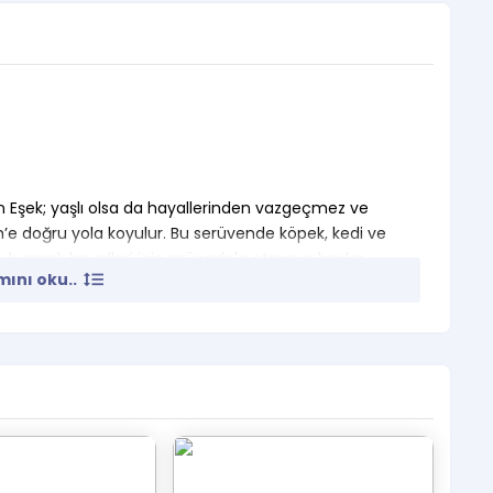
len Eşek; yaşlı olsa da hayallerinden vazgeçmez ve
n’e doğru yola koyulur. Bu serüvende köpek, kedi ve
bu kurarak hayalleri için mücadele etmeye başlar.
ını oku..
u eğlenceli oyuna tüm hayvan sever dostlarımızı
sanat merkezinde olunması gerekmektedir.
Çocuk yaşı ve sayısı ne olursa olsun en az 1 veli
r.