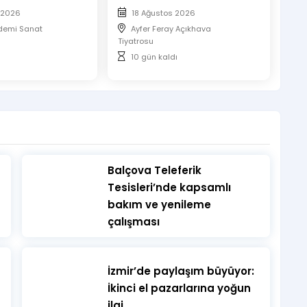
 2026
18 Ağustos 2026
demi Sanat
Ayfer Feray Açıkhava
Tiyatrosu
10 gün kaldı
​Balçova Teleferik
Tesisleri’nde kapsamlı
bakım ve yenileme
çalışması
İzmir’de paylaşım büyüyor:
İkinci el pazarlarına yoğun
ilgi