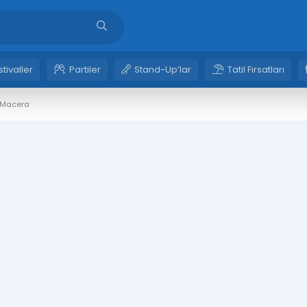
stivaller
Partiler
Stand-Up’lar
Tatil Fırsatları
i Macera