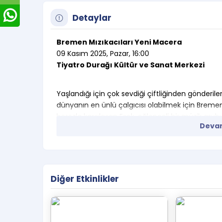
Detaylar
Bremen Mızıkacıları Yeni Macera
09 Kasım 2025, Pazar, 16:00
Tiyatro Durağı Kültür ve Sanat Merkezi
Yaşlandığı için çok sevdiği çiftliğinden gönderi
dünyanın en ünlü çalgıcısı olabilmek için Breme
horozla karşılaşan Eşek, eğlenceli bir müzik gru
Devam
Tiyatro Durağı yorumuyla, müzik ve dans dolu b
bekliyoruz.
3 ile 10 yaş ve üzeri için uygundur.
Etkinlik saatinden en az 30 dk önce 
Diğer Etkinlikler
Salona velisiz çocuk alınamamaktadır. 
salonda olmalıdır.
Oyun süresi 45 dakikadır.
E-Biletiniz Mail ve Sms olarak size gelecekti