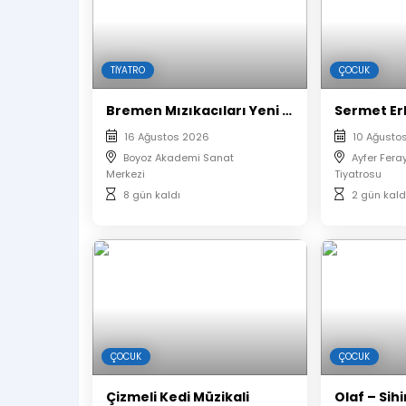
Çıktı almanıza gerek yoktur.
Oyunun başlamasının ardından salona seyi
Biletler Organizasyon Firması Tarafından ot
Aynı isim ve mail ile alınan biletlerin kolt
TIYATRO
ÇOCUK
Bremen Mızıkacıları Yeni Macera
16 Ağustos 2026
10 Ağusto
Boyoz Akademi Sanat
Ayfer Fera
Merkezi
Tiyatrosu
8 gün kaldı
2 gün kald
ÇOCUK
ÇOCUK
Çizmeli Kedi Müzikali
Olaf – Sihi