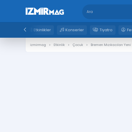
Etkinlikler
Konserler
Tiyatro
Fe
izmirmag
Etkinlik
Çocuk
Bremen Mızıkacıları Yen