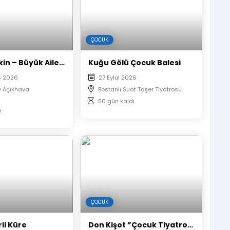
rci alınmayacaktır.
omatik olarak sıralandırılacaktır.
uk numaraları yan yana verilmektedir.
ÇOCUK
Sermet Erkin – Büyük Aile İllüzyon Gösterisi: Sihirli Yaz Akşamları
Kuğu Gölü Çocuk Balesi
s 2026
27 Eylül 2026
y Açıkhava
Bostanlı Suat Taşer Tiyatrosu
50 gün kaldı
ı
ÇOCUK
rli Küre
Don Kişot ”Çocuk Tiyatrosu”