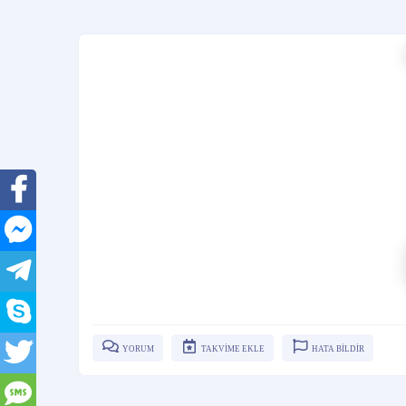
YORUM
TAKVİME EKLE
HATA BİLDİR