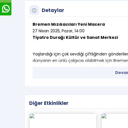
Detaylar
Bremen Mızıkacıları Yeni Macera
27 Nisan 2025, Pazar, 14:00
Tiyatro Durağı Kültür ve Sanat Merkezi
Yaşlandığı için çok sevdiği çiftliğinden gönderi
dünyanın en ünlü çalgıcısı olabilmek için Breme
horozla karşılaşan Eşek, eğlenceli bir müzik gru
Devam
Tiyatro Durağı yorumuyla, müzik ve dans dolu b
bekliyoruz.
2 yaş ve üzeri için uygundur.
Etkinlik saatinden en az 30 dk önce 
Diğer Etkinlikler
Salona velisiz çocuk alınamamaktadır. 
salonda olmalıdır.
Oyun süresi 45 dakikadır.
E-Biletiniz Mail ve Sms olarak size gelecekti