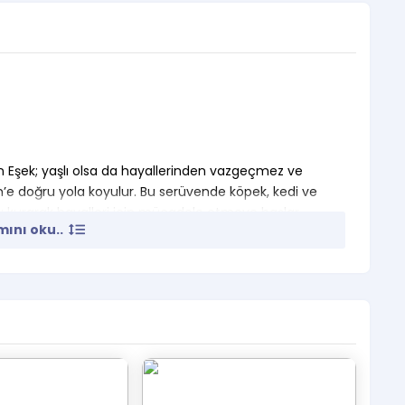
len Eşek; yaşlı olsa da hayallerinden vazgeçmez ve
n’e doğru yola koyulur. Bu serüvende köpek, kedi ve
bu kurarak hayalleri için mücadele etmeye başlar.
ını oku..
u eğlenceli oyuna tüm hayvan sever dostlarımızı
sanat merkezinde olunması gerekmektedir.
Çocuk yaşı ve sayısı ne olursa olsun en az 1 veli
r.