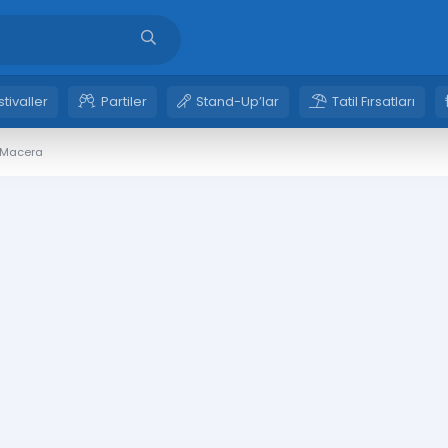
stivaller
Partiler
Stand-Up’lar
Tatil Fırsatları
i Macera