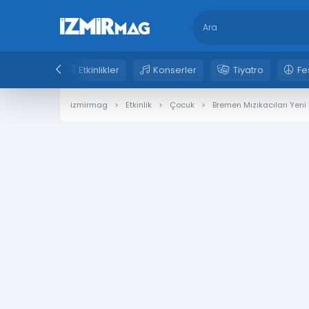
Etkinlikler
Konserler
Tiyatro
Fe
izmirmag
Etkinlik
Çocuk
Bremen Mızıkacıları Yen