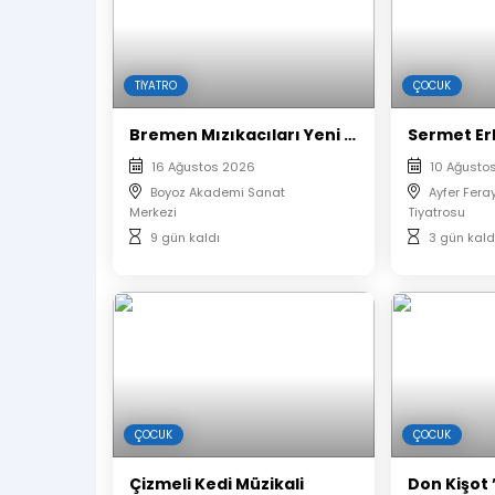
Çıktı almanıza gerek yoktur.
Oyunun başlamasının ardından salona seyi
Biletler Organizasyon Firması Tarafından ot
Aynı isim ve mail ile alınan biletlerin kolt
TIYATRO
ÇOCUK
Bremen Mızıkacıları Yeni Macera
16 Ağustos 2026
10 Ağusto
Boyoz Akademi Sanat
Ayfer Fera
Merkezi
Tiyatrosu
9 gün kaldı
3 gün kald
ÇOCUK
ÇOCUK
Çizmeli Kedi Müzikali