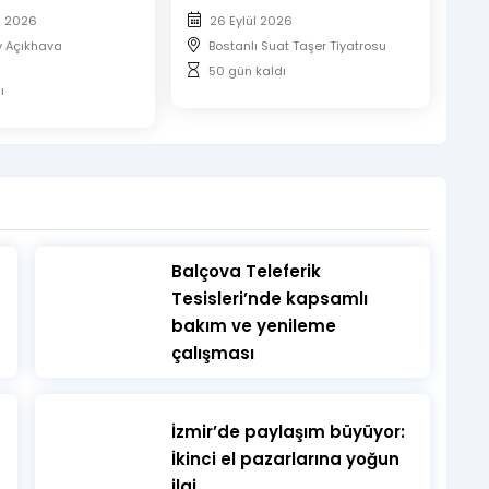
s 2026
26 Eylül 2026
y Açıkhava
Bostanlı Suat Taşer Tiyatrosu
50 gün kaldı
ı
​Balçova Teleferik
Tesisleri’nde kapsamlı
bakım ve yenileme
çalışması
İzmir’de paylaşım büyüyor:
İkinci el pazarlarına yoğun
ilgi