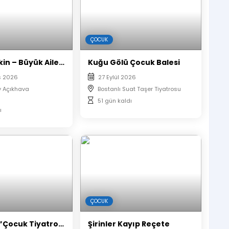
rci alınmayacaktır.
omatik olarak sıralandırılacaktır.
uk numaraları yan yana verilmektedir.
ÇOCUK
Sermet Erkin – Büyük Aile İllüzyon Gösterisi: Sihirli Yaz Akşamları
Kuğu Gölü Çocuk Balesi
s 2026
27 Eylül 2026
y Açıkhava
Bostanlı Suat Taşer Tiyatrosu
51 gün kaldı
ı
ÇOCUK
Don Kişot ”Çocuk Tiyatrosu”
Şirinler Kayıp Reçete