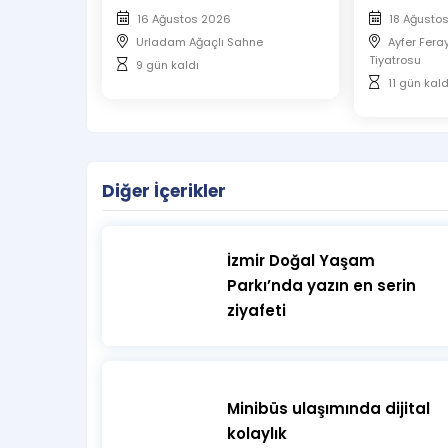
16 Ağustos 2026
18 Ağusto
Urladam Ağaçlı Sahne
Ayfer Fera
Tiyatrosu
9 gün kaldı
11 gün kald
Diğer İçerikler
İzmir Doğal Yaşam
Parkı’nda yazın en serin
ziyafeti
Minibüs ulaşımında dijital
kolaylık