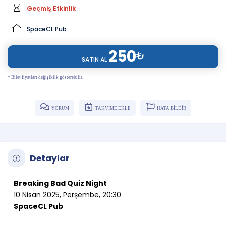
Geçmiş Etkinlik
SpaceCL Pub
250
₺
SATIN AL
* Bilet fiyatları değişiklik gösterebilir.
YORUM
TAKVİME EKLE
HATA BİLDİR
Detaylar
Breaking Bad Quiz Night
10 Nisan 2025, Perşembe, 20:30
SpaceCL Pub