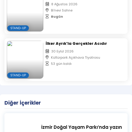
8 Ağustos 2026
Bi'nevi Sahne
Bugün
STAND-UP
İlker Ayrık’la Gerçekler Acıdır
30 Eylül 2026
Kültürpark Açıkhava Tiyatrosu
53 gün kaldı
STAND-UP
Diğer İçerikler
İzmir Doğal Yaşam Parkı’nda yazın