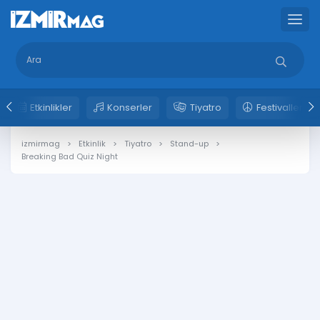
Etkinlikler
Konserler
Tiyatro
Festivaller
izmirmag
Etkinlik
Tiyatro
Stand-up
Breaking Bad Quiz Night