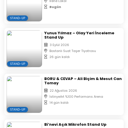
Rene Lokal
Bugün
STAND-UP
Yunus Yılmaz – Olay Yeri İnceleme
Stand Up
3 Eylül 2026
Bostanlı Suat Taşer Tiyatrosu
26 gün kaldı
STAND-UP
BORU & CEVAP – Ali Biçim & Mesut Can
Tomay
22 Ağustos 2026
İstinyeArt %100 Performans Arena
14 gün kaldı
STAND-UP
Bi’nevi Açık Mikrofon Stand Up