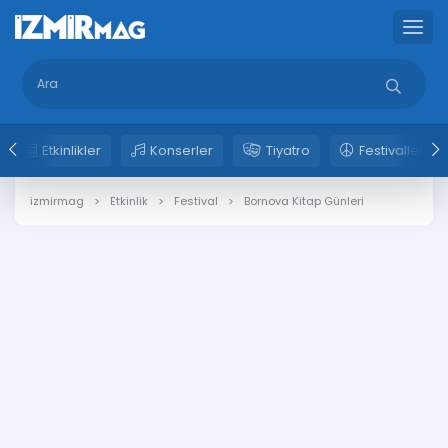
Etkinlikler
Konserler
Tiyatro
Festivaller
izmirmag
Etkinlik
Festival
Bornova Kitap Günleri