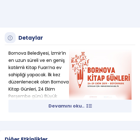
Detaylar
Bornova Belediyesi, İzmir’in
en uzun süreli ve en geniş
katılımlı Kitap Fuarı’na ev
sahipliği yapacak. İlk kez
düzenlenecek olan Bornova
Kitap Günleri, 24 Ekim
Perşembe günü Büyük
Park’ta açılacak. 40 yayın evinin katılacağı organizasyon,
Devamını oku..
29 Ekim’de sona erecek. Kitap Günleri kapsamında 6 gün
boyunca 30 imza günü, 14 söyleşi, 5 müzik ve şiir dinletisi
gerçekleştirilecek.
Diğer Etkinlikler
Bornova Belediye Başkanı Dr. Mustafa İduğ, Kitap