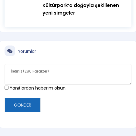
Raşit Öztürk ile imza günü (AYZIT YAYINEVİ, kendi
Kültürpark’a doğayla şekillenen
stantlarında imza)
yeni simgeler
Eşref Savaş ile imza günü (AYZIT YAYINEVİ, kendi
stantlarında imza, edebiyat-roman yazarı)
Dilara Duman ile imza günü (DESTEK YAYINLARI, kendi
stantlarında imza, Başvuru Kitapları, Çocuk & Gençlik,
Yorumlar
Masallar )
Renan Özdemir ile imza günü. (KELİME YAYINLARI, kendi
stantlarında imza)
Yanıtlardan haberim olsun.
27 EKİM PAZAR
GÖNDER
10.30-12.00 Buğra Çoban ile imza-söyleşi
13.00 Altan Altın ile ‘’Bornova Mor Salkımların Masalı’’
söyleşi ve imza günü.