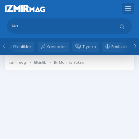
Etkinlikler
Konserler
Tiyatro
Festivaller
izmirmag
Etkinlik
Bir Maniniz Yoksa