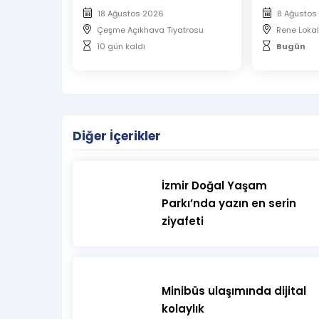
18 Ağustos 2026
8 Ağustos
Çeşme Açıkhava Tiyatrosu
Rene Lokal
10 gün kaldı
Bugün
Diğer İçerikler
İzmir Doğal Yaşam
Parkı’nda yazın en serin
ziyafeti
Minibüs ulaşımında dijital
kolaylık