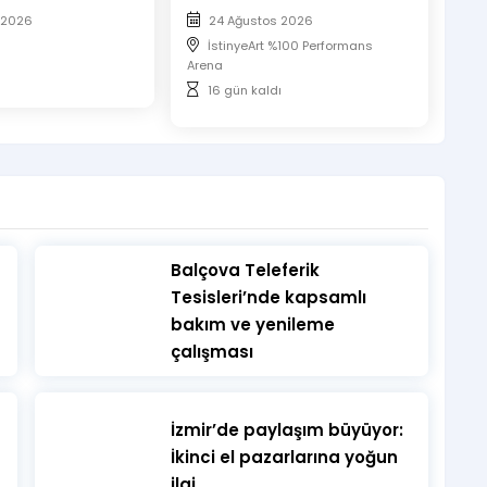
 2026
24 Ağustos 2026
İstinyeArt %100 Performans
Arena
16 gün kaldı
​Balçova Teleferik
Tesisleri’nde kapsamlı
bakım ve yenileme
çalışması
İzmir’de paylaşım büyüyor:
İkinci el pazarlarına yoğun
ilgi