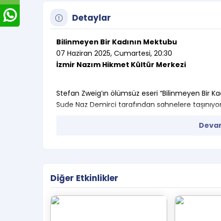
Detaylar
Bilinmeyen Bir Kadının Mektubu
07 Haziran 2025, Cumartesi, 20:30
İzmir Nazım Hikmet Kültür Merkezi
Stefan Zweig’ın ölümsüz eseri “Bilinmeyen Bir 
Sude Naz Demirci tarafından sahnelere taşınıyor
Etkinlik Süresi : 55 Dakika
Devam
10 yaş ve üzeri için uygundur.
Öğrenci Bileti alan seyircilerimizin öğ
Özel Tiyatrolar Derneği Üyeleri Bileti 
kartlarını göstermeleri zorunludur.
Diğer Etkinlikler
E-biletiniz tarafınıza mail ve sms olarak ilet
Etkinlik başladıktan sonra içeriği giriş yasakt
etkinlik süresi boyunca uyumsuz davranış 
görevlisi tarafından dışarı çıkarılır.