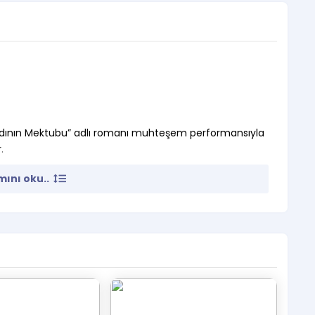
Kadının Mektubu” adlı romanı muhteşem performansıyla
.
ını oku..
renci kartlarını göstermeleri zorunludur.
alan seyircilerimizin Özel Tiyatrolar Derneği Üye
ilecektir.
ır.
ve uygunsuz hareketler yapan kişiler organizasyon