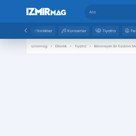
Etkinlikler
Konserler
Tiyatro
Fe
izmirmag
Etkinlik
Tiyatro
Bilinmeyen Bir Kadının 