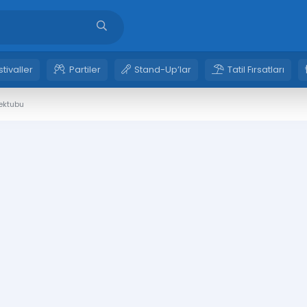
stivaller
Partiler
Stand-Up’lar
Tatil Fırsatları
Mektubu