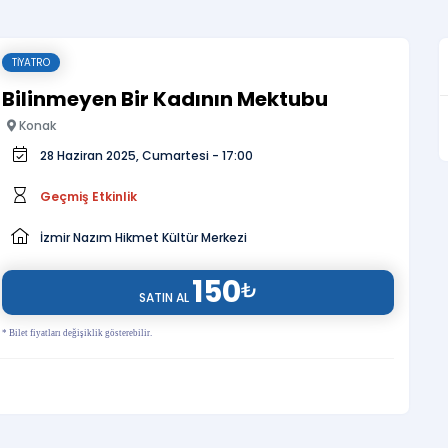
TIYATRO
Bilinmeyen Bir Kadının Mektubu
Konak
28 Haziran 2025, Cumartesi - 17:00
Geçmiş Etkinlik
İzmir Nazım Hikmet Kültür Merkezi
150
₺
SATIN AL
* Bilet fiyatları değişiklik gösterebilir.