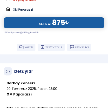
OM Paparazzi
875
₺
SATIN AL
* Bilet fiyatları değişiklik gösterebilir.
YORUM
TAKVİME EKLE
HATA BİLDİR
Detaylar
Berkay Konseri
20 Temmuz 2025, Pazar, 23:00
OM Paparazzi