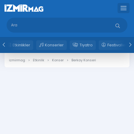
Etkinlikler
Konserler
Tiyatro
Festivaller
izmirmag
Etkinlik
Konser
Berkay Konseri 