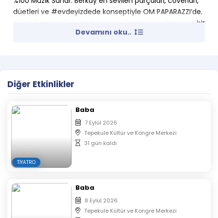
%100 Müzik Sunar. Berkay en sevilen parçaları, coverları,
düetleri ve #evdeyizdede konseptiyle OM PAPARAZZI’de.
Sizleri Paparazzi’nin muhteşem ağaçları altında harika bir
Devamını oku..
pazar gecesi geçirmeye bekliyoruz.
Diğer Etkinlikler
Baba
7 Eylül 2026
Tepekule Kültür ve Kongre Merkezi
31 gün kaldı
TIYATRO
Baba
8 Eylül 2026
Tepekule Kültür ve Kongre Merkezi