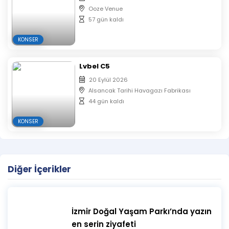
Ooze Venue
57 gün kaldı
KONSER
Lvbel C5
20 Eylül 2026
Alsancak Tarihi Havagazı Fabrikası
44 gün kaldı
KONSER
Diğer İçerikler
İzmir Doğal Yaşam Parkı’nda yazın
en serin ziyafeti