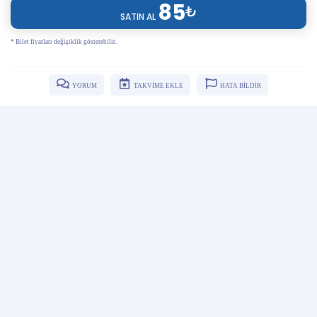
85
₺
SATIN AL
* Bilet fiyatları değişiklik gösterebilir.
YORUM
TAKVİME EKLE
HATA BİLDİR