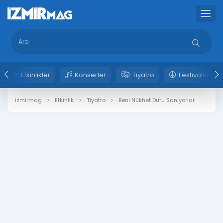
Etkinlikler
Konserler
Tiyatro
Festivaller
izmirmag
Etkinlik
Tiyatro
Beni Nükhet Duru Sanıyorlar