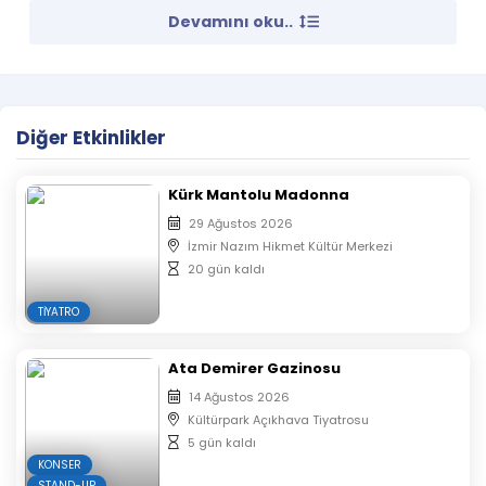
Devamını oku..
Beni Nükhet Duru Sanıyorlar
06 Mayıs 2018, Pazar, 21:00
Diğer Etkinlikler
TOY İzmir Ege Perla
Biletler
Kürk Mantolu Madonna
85.00 TL
29 Ağustos 2026
İzmir Nazım Hikmet Kültür Merkezi
20 gün kaldı
TIYATRO
Ata Demirer Gazinosu
14 Ağustos 2026
Kültürpark Açıkhava Tiyatrosu
5 gün kaldı
KONSER
STAND-UP