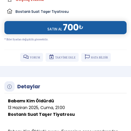
Bostanlı Suat Taşer Tiyatrosu
700
₺
SATIN AL
* Bilet fiyatları değişiklik gösterebilir.
YORUM
TAKVİME EKLE
HATA BİLDİR
Detaylar
Babamı Kim Öldürdü
13 Haziran 2025, Cuma, 21:00
Bostanlı Suat Taşer Tiyatrosu