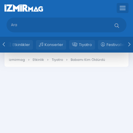
Etkinlikler
Konserler
Tiyatro
Festivaller
izmirmag
Etkinlik
Tiyatro
Babamı Kim Öldürdü