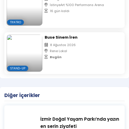
zorunludur. Etkinlik boyunca belirlenen koltuklarda
İstinyeArt %100 Performans Arena
oturulması gerekmektedir.
16 gün kaldı
TIYATRO
Buse Sinem İren
8 Ağustos 2026
Rene Lokal
Bugün
STAND-UP
Diğer İçerikler
İzmir Doğal Yaşam Parkı’nda yazın
en serin ziyafeti