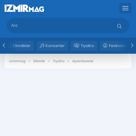
Etkinlikler
Konserler
Tiyatro
Festivaller
izmirmag
Etkinlik
Tiyatro
Aydınlıkevler