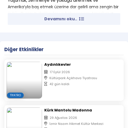
Yaşamak, zemheriye ve yokluğa direnmek ve
Amerika’yla baş etmek üzerine dar gelirli ama zengin bir
öykü… Burası Aydınlıkevler ve babaannem Amerika’ya
Devamını oku..
karşı!!!
Aydınlıkevler KÜNYE:
Yazan: Yılmaz Erdoğan
Diğer Etkinlikler
Yöneten: Serdar Biliş
Oyuncular:
Aydınlıkevler
17 Eylül 2026
Demet Akbağ
Kültürpark Açıkhava Tiyatrosu
Salih Bademci
42 gün kaldı
Burak Dakak
TIYATRO
Hazal Subaşı
Kürk Mantolu Madonna
Nebi Tolga Yılmaz
29 Ağustos 2026
Sevda Baş
İzmir Nazım Hikmet Kültür Merkezi